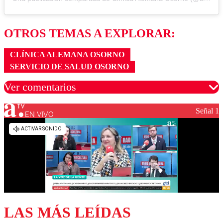
OTROS TEMAS A EXPLORAR:
CLÍNICA ALEMANA OSORNO
SERVICIO DE SALUD OSORNO
Ver comentarios
Señal 1
EN VIVO
Los comentarios son moderados para garantizar un
diálogo respetuoso.
Nombre
Correo
LAS MÁS LEÍDAS