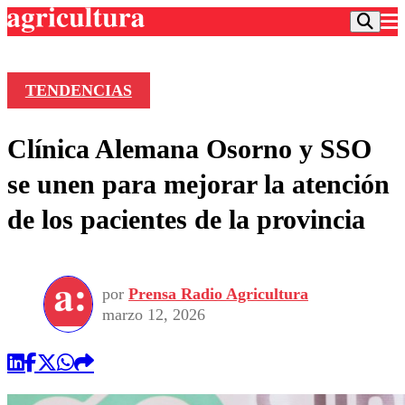
TENDENCIAS
Podcast
Clínica Alemana Osorno y SSO
Frecuencias
Agricultura TV
se unen para mejorar la atención
Deportes
de los pacientes de la provincia
Entretención
Colo Colo
Noticias
Motor
Vida Social
Otros Deportes
Dato Practico
Publicaciones en medios
por
Prensa Radio Agricultura
Seleccion Chilena
Economía
Opinión
marzo 12, 2026
Torneo Internacional
Internacional
Programas
Torneo Nacional
Nacional
Comercial
Universidad Católica
Política
Universidad de Chile
Sustentabilidad