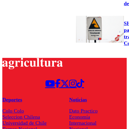
de
SH
pa
tr
C
Deportes
Noticias
Colo Colo
Dato Practico
Seleccion Chilena
Economía
Universidad de Chile
Internacional
Torneo Nacional
Nacional