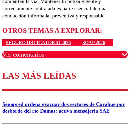
comparten la vía. Mantener tu póliza vigente y
correctamente contratada es parte esencial de una
conducción informada, preventiva y responsable.
OTROS TEMAS A EXPLORAR:
SEGURO OBLIGATORIO 2026
SOAP 2026
Ver comentarios
LAS MÁS LEÍDAS
Los comentarios son moderados para garantizar un
diálogo respetuoso.
Nombre
Senapred ordena evacuar dos sectores de Carahue por
Correo
desborde del río Damas: activa mensajería SAE