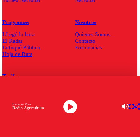
Programas
Nosotros
LLegó la hora
Quienes Somos
El Radar
Contacto
Enfoqué Público
Frecuencias
Hoja de Ruta
Tarifas
Comercial
Tarifas Servel Radio
Radio en Vivo
Radio Agricultura
Radio en Vivo
TV en Vivo
Descarga la APP