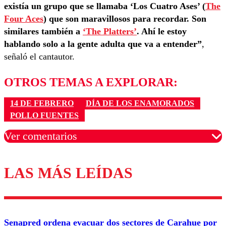
existía un grupo que se llamaba ‘Los Cuatro Ases’ (
The
Four Aces
) que son maravillosos para recordar. Son
similares también a
‘The Platters’
. Ahí le estoy
hablando solo a la gente adulta que va a entender”
,
señaló el cantautor.
OTROS TEMAS A EXPLORAR:
14 DE FEBRERO
DÍA DE LOS ENAMORADOS
POLLO FUENTES
Ver comentarios
LAS MÁS LEÍDAS
Los comentarios son moderados para garantizar un
diálogo respetuoso.
Nombre
Senapred ordena evacuar dos sectores de Carahue por
Correo