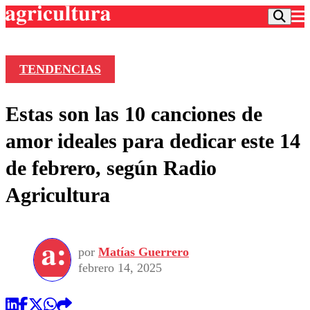
TENDENCIAS
Podcast
Estas son las 10 canciones de
Frecuencias
Agricultura TV
amor ideales para dedicar este 14
Deportes
de febrero, según Radio
Entretención
Colo Colo
Noticias
Agricultura
Motor
Vida Social
Otros Deportes
Dato Practico
Publicaciones en medios
Seleccion Chilena
Economía
Opinión
Torneo Internacional
Internacional
por
Matías Guerrero
Programas
Torneo Nacional
Nacional
febrero 14, 2025
Comercial
Universidad Católica
Política
Universidad de Chile
Sustentabilidad