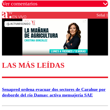
Ver comentarios
Señal 1
EN VIVO
Los comentarios son moderados para garantizar un
diálogo respetuoso.
Nombre
Correo
LAS MÁS LEÍDAS
Enviar comentario
Senapred ordena evacuar dos sectores de Carahue por
desborde del río Damas: activa mensajería SAE