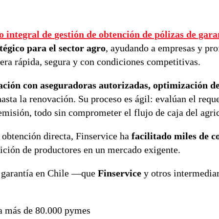
io integral de
gestión de obtención de pólizas de gara
tégico para el sector agro
, ayudando a empresas y pro
era rápida, segura y con condiciones competitivas.
ación con aseguradoras autorizadas, optimización de
 hasta la renovación. Su proceso es ágil: evalúan el requ
emisión, todo sin comprometer el flujo de caja del agric
 obtención directa, Finservice ha
facilitado miles de c
osición de productores en un mercado exigente.
e garantía en Chile —que
Finservice
y otros intermedia
o a más de 80.000 pymes