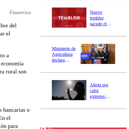
desborde del
río Damas:
Finservice
Nuevo
activa
temblor
mensajería
sacude el
bre del
SAE
norte del país:
ar el
revisa la
magnitud y el
epicentro
Ministerio de
Agricultura
to a
declara
a economía
emergencia
ra rural son
agrícola para
la región de
Ñuble
Alerta por
calor
extremo:
Senapred
activa Alerta
s bancarias o
Temprana
En el
Preventiva en
tres comunas
ión para