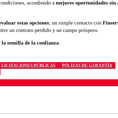
 condiciones, accediendo a
mejores oportunidades sin 
evaluar estas opciones
; un simple contacto con
Finser
ntre un contrato perdido y un campo próspero.
s la semilla de la confianza
.
LICITACIONES PÚBLICAS
PÓLIZAS DE GARANTÍA
ados para garantizar un diálogo respetuoso.
Correo