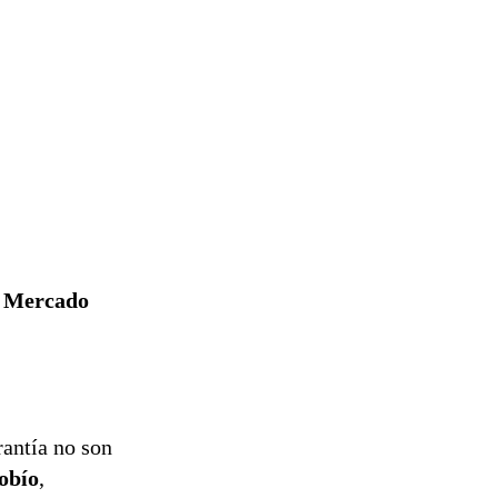
l Mercado
rantía no son
obío
,