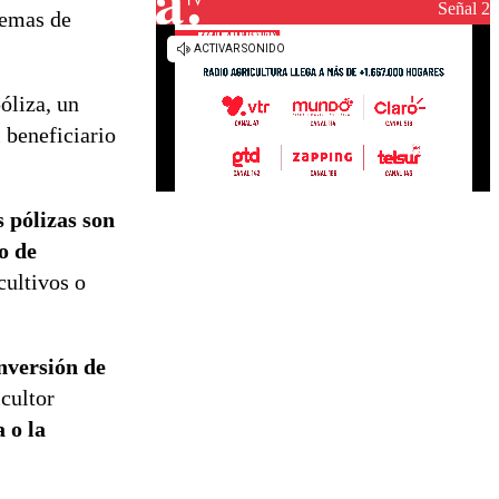
Señal 2
temas de
óliza, un
 beneficiario
s pólizas son
o de
cultivos o
nversión de
cultor
 o la