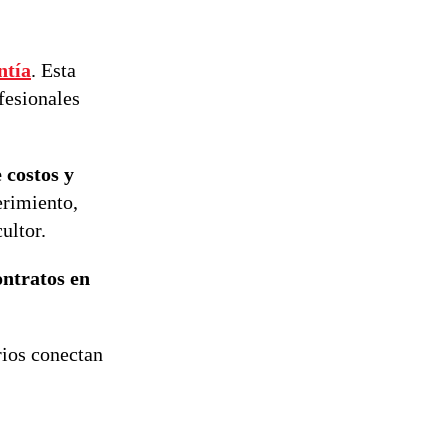
ntía
. Esta
fesionales
 costos y
erimiento,
ultor.
ontratos en
rios conectan