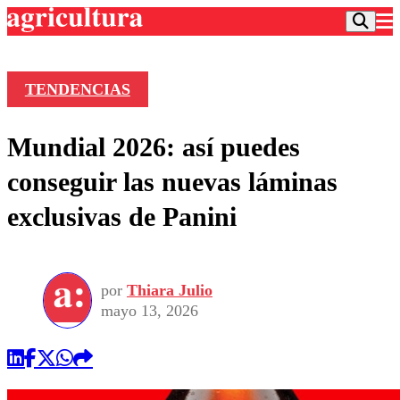
TENDENCIAS
Podcast
Mundial 2026: así puedes
Frecuencias
Agricultura TV
conseguir las nuevas láminas
Deportes
exclusivas de Panini
Entretención
Colo Colo
Noticias
Motor
Vida Social
Otros Deportes
Dato Practico
Publicaciones en medios
por
Thiara Julio
Seleccion Chilena
Economía
Opinión
mayo 13, 2026
Torneo Internacional
Internacional
Programas
Torneo Nacional
Nacional
Comercial
Universidad Católica
Política
Universidad de Chile
Sustentabilidad