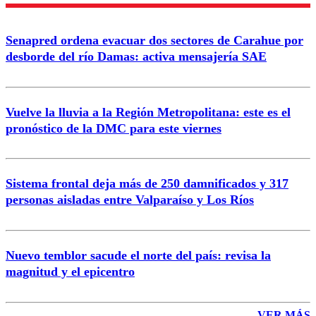
Nombre
Senapred ordena evacuar dos sectores de Carahue por
Correo
desborde del río Damas: activa mensajería SAE
Vuelve la lluvia a la Región Metropolitana: este es el
pronóstico de la DMC para este viernes
Enviar comentario
Sistema frontal deja más de 250 damnificados y 317
personas aisladas entre Valparaíso y Los Ríos
Nuevo temblor sacude el norte del país: revisa la
magnitud y el epicentro
VER MÁS