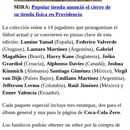
MIRA:
Popular tienda anunció el cierre de
su tienda física en Providencia
La colección reúne a 14 jugadores que protagonizan el
fútbol actual y se convierten en piezas clave de esta
edición:
Lamine Yamal
(España),
Federico Valverde
(Uruguay),
Lautaro Martínez
(Argentina),
Gabriel
Magalhães
(Brasil),
Harry Kane
(Inglaterra),
Joško
Gvardiol
(Croacia),
Alphonso Davies
(Canadá),
Joshua
Kimmich
(Alemania)
Santiago Giménez
(México),
Virgil
van Dijk
(Países Bajos),
Emiliano Martínez
(Argentina),
Jefferson Lerma
(Colombia),
Raúl Jiménez
(México) y
Enner Valencia
(Ecuador).
Cada paquete especial incluye tres estampas, dos para el
álbum general y una para la página de
Coca-Cola Zero
.
Los fanáticos podrán obtener un sobre por la compra de