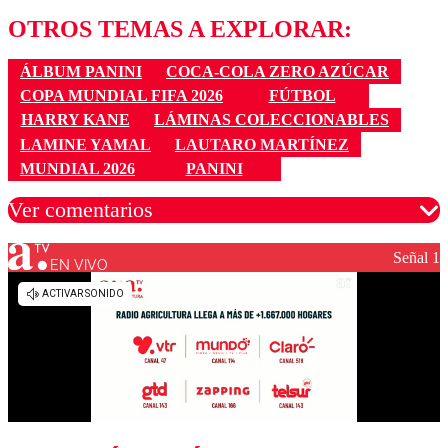
OTROS TEMAS A EXPLORAR:
ÁLBUM PANINI
COCA-COLA ZERO AZÚCAR
COPA MUNDIAL FIFA 2026
FÚTBOL
HARRY KANE
LÁMINAS COLECCIONABLES
LAMINE YAMAL
LAUTARO MARTÍNEZ
MUNDIAL 2026
PANINI
Ver comentarios
Señal 1
EN VIVO
Los comentarios son moderados para garantizar un
diálogo respetuoso.
Nombre
Correo