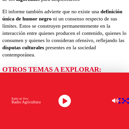
El informe también advierte que no existe una
definición
única de humor negro
ni un consenso respecto de sus
límites. Estos se construyen permanentemente en la
interacción entre quienes producen el contenido, quienes lo
consumen y quienes lo consideran ofensivo, reflejando las
disputas culturales
presentes en la sociedad
contemporánea.
OTROS TEMAS A EXPLORAR:
AXEL CALLIS
CDOP
CONSUELO CALDERÓN
CONVERSACIÓN DIGITAL
Radio en Vivo
CORRIENTES SUBTERRÁNEAS
Radio Agricultura
CULTURA DIGITAL
ESTUDIO
HUMOR NEGRO
MEMES
REDES SOCIALES
TENDENCIAS DIGITALES