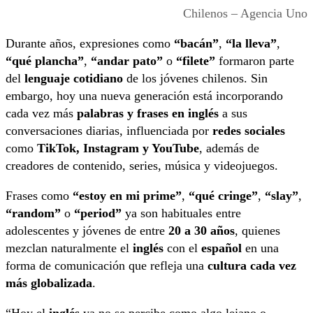
Chilenos – Agencia Uno
Durante años, expresiones como
“bacán”
,
“la lleva”
,
“qué plancha”
,
“andar pato”
o
“filete”
formaron parte
del
lenguaje cotidiano
de los jóvenes chilenos. Sin
embargo, hoy una nueva generación está incorporando
cada vez más
palabras y frases en inglés
a sus
conversaciones diarias, influenciada por
redes sociales
como
TikTok, Instagram y YouTube
, además de
creadores de contenido, series, música y videojuegos.
Frases como
“estoy en mi prime”
,
“qué cringe”
,
“slay”
,
“random”
o
“period”
ya son habituales entre
adolescentes y jóvenes de entre
20 a 30 años
, quienes
mezclan naturalmente el
inglés
con el
español
en una
forma de comunicación que refleja una
cultura cada vez
más globalizada
.
“Hoy el
inglés
ya no se percibe como algo lejano o