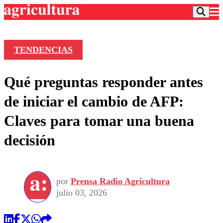
TENDENCIAS
Podcast
Qué preguntas responder antes
Frecuencias
Agricultura TV
de iniciar el cambio de AFP:
Deportes
Claves para tomar una buena
Entretención
Colo Colo
Noticias
decisión
Motor
Vida Social
Otros Deportes
Dato Practico
Publicaciones en medios
Seleccion Chilena
Economía
Opinión
Torneo Internacional
Internacional
por
Prensa Radio Agricultura
Programas
Torneo Nacional
Nacional
julio 03, 2026
Comercial
Universidad Católica
Política
Universidad de Chile
Sustentabilidad