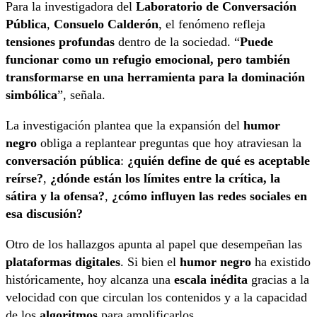
Para la investigadora del
Laboratorio de Conversación
Pública
,
Consuelo Calderón
, el fenómeno refleja
tensiones profundas
dentro de la sociedad. “
Puede
funcionar como un refugio emocional, pero también
transformarse en una herramienta para la dominación
simbólica
”, señala.
La investigación plantea que la expansión del
humor
negro
obliga a replantear preguntas que hoy atraviesan la
conversación pública
:
¿quién define de qué es aceptable
reírse?
,
¿dónde están los límites entre la crítica, la
sátira y la ofensa?
,
¿cómo influyen las redes sociales en
esa discusión?
Otro de los hallazgos apunta al papel que desempeñan las
plataformas digitales
. Si bien el
humor negro
ha existido
históricamente, hoy alcanza una
escala inédita
gracias a la
velocidad con que circulan los contenidos y a la capacidad
de los
algoritmos
para amplificarlos.