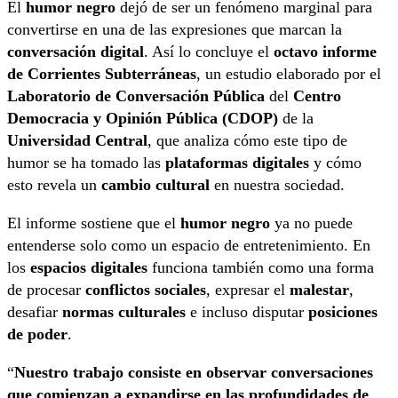
El
humor negro
dejó de ser un fenómeno marginal para
convertirse en una de las expresiones que marcan la
conversación digital
. Así lo concluye el
octavo informe
de Corrientes Subterráneas
, un estudio elaborado por el
Laboratorio de Conversación Pública
del
Centro
Democracia y Opinión Pública (CDOP)
de la
Universidad Central
, que analiza cómo este tipo de
humor se ha tomado las
plataformas digitales
y cómo
esto revela un
cambio cultural
en nuestra sociedad.
El informe sostiene que el
humor negro
ya no puede
entenderse solo como un espacio de entretenimiento. En
los
espacios digitales
funciona también como una forma
de procesar
conflictos sociales
, expresar el
malestar
,
desafiar
normas culturales
e incluso disputar
posiciones
de poder
.
“
Nuestro trabajo consiste en observar conversaciones
que comienzan a expandirse en las profundidades de