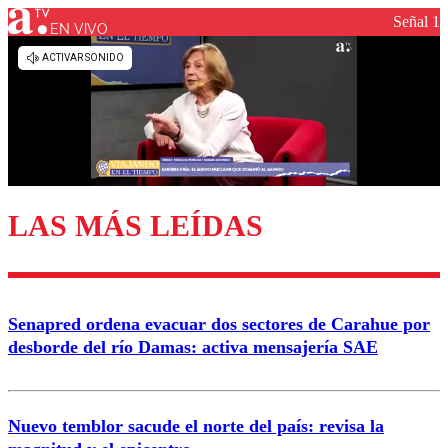
Señal 1
EN VIVO
Los comentarios son moderados para garantizar un
diálogo respetuoso.
Nombre
Correo
LAS MÁS LEÍDAS
Enviar comentario
Senapred ordena evacuar dos sectores de Carahue por
desborde del río Damas: activa mensajería SAE
Nuevo temblor sacude el norte del país: revisa la