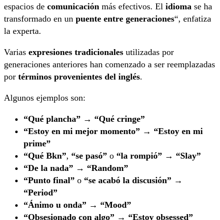
espacios de
comunicación
más efectivos. El
idioma
se ha
transformado en un
puente entre generaciones
“, enfatiza
la experta.
Varias
expresiones tradicionales
utilizadas por
generaciones anteriores han comenzado a ser reemplazadas
por
términos provenientes del inglés
.
Algunos ejemplos son:
“Qué plancha”
→
“Qué cringe”
“Estoy en mi mejor momento”
→
“Estoy en mi
prime”
“Qué Bkn”
,
“se pasó”
o
“la rompió”
→
“Slay”
“De la nada”
→
“Random”
“Punto final”
o
“se acabó la discusión”
→
“Period”
“Ánimo u onda”
→
“Mood”
“Obsesionado con algo”
→
“Estoy obsessed”