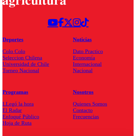
Deportes
Noticias
Colo Colo
Dato Practico
Seleccion Chilena
Economía
Universidad de Chile
Internacional
Torneo Nacional
Nacional
Programas
Nosotros
LLegó la hora
Quienes Somos
El Radar
Contacto
Enfoqué Público
Frecuencias
Hoja de Ruta