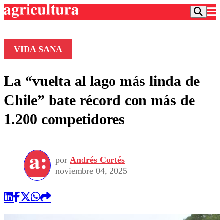
VIDA SANA
Podcast
La “vuelta al lago más linda de
Frecuencias
Agricultura TV
Chile” bate récord con más de
Deportes
1.200 competidores
Entretención
Colo Colo
Noticias
Motor
Vida Social
Otros Deportes
Dato Practico
Publicaciones en medios
por
Andrés Cortés
Seleccion Chilena
Economía
Opinión
noviembre 04, 2025
Torneo Internacional
Internacional
Programas
Torneo Nacional
Nacional
Comercial
Universidad Católica
Política
Universidad de Chile
Sustentabilidad