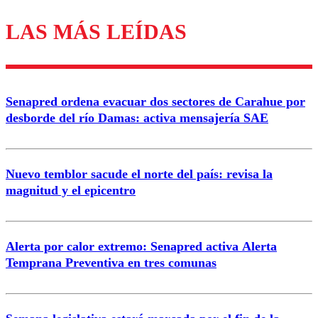
LAS MÁS LEÍDAS
Los comentarios son moderados para garantizar un
diálogo respetuoso.
Nombre
Senapred ordena evacuar dos sectores de Carahue por
Correo
desborde del río Damas: activa mensajería SAE
Nuevo temblor sacude el norte del país: revisa la
magnitud y el epicentro
Enviar comentario
Alerta por calor extremo: Senapred activa Alerta
Temprana Preventiva en tres comunas