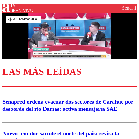
Señal 1
EN VIVO
Los comentarios son moderados para garantizar un
diálogo respetuoso.
Nombre
Correo
LAS MÁS LEÍDAS
Enviar comentario
Senapred ordena evacuar dos sectores de Carahue por
desborde del río Damas: activa mensajería SAE
Nuevo temblor sacude el norte del país: revisa la