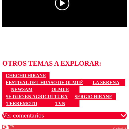
OTROS TEMAS A EXPLORAR:
CHECHO HIRANE
FESTIVAL DEL HUASO DE OLMUÉ
LA SERENA
NEWSAM
OLMUE
SE DIJO EN AGRICULTURA
SERGIO HIRANE
TERREMOTO
TVN
Ver comentarios