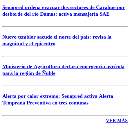
Senapred ordena evacuar dos sectores de Carahue por
Correo
desborde del río Damas: activa mensajería SAE
Nuevo temblor sacude el norte del país: revisa la
magnitud y el epicentro
Enviar comentario
Ministerio de Agricultura declara emergencia agrícola
para la región de Ñuble
Alerta por calor extremo: Senapred activa Alerta
Temprana Preventiva en tres comunas
VER MÁS