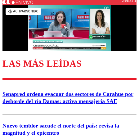
Señal 1
EN VIVO
Los comentarios son moderados para garantizar un
diálogo respetuoso.
Nombre
Correo
LAS MÁS LEÍDAS
Enviar comentario
Senapred ordena evacuar dos sectores de Carahue por
desborde del río Damas: activa mensajería SAE
Nuevo temblor sacude el norte del país: revisa la
magnitud y el epicentro