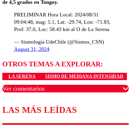
de 4,5 grados en Tongoy.
PRELIMINAR Hora Local: 2024/08/31
09:04:48, mag: 5.1, Lat: -29.74, Lon: -71.83,
Prof: 37.0, Loc: 58.43 km al O de La Serena
— Sismología UdeChile (@Sismos_CSN)
August 31, 2024
OTROS TEMAS A EXPLORAR:
LA SERENA
SISMO DE MEDIANA INTENSIDAD
Ver comentarios
LAS MÁS LEÍDAS
Los comentarios son moderados para garantizar un
diálogo respetuoso.
Nombre