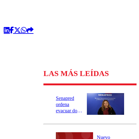
LAS MÁS LEÍDAS
Senapred
ordena
evacuar dos
sectores de
Carahue por
desborde del
río Damas:
Nuevo