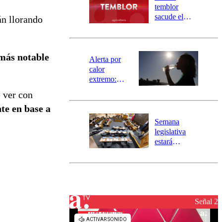
activa
temblor
mensajería
sacude el
án llorando
SAE
norte del país:
revisa la
magnitud y el
 más notable
epicentro
Alerta por
calor
extremo:
Senapred
e ver con
activa Alerta
te en base a
Temprana
Preventiva en
Semana
tres comunas
legislativa
estará
marcada por
el fin de la
tramitación
del proyecto
de
reconstrucción
Señal 2