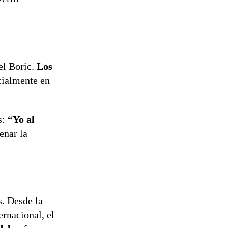
el Boric.
Los
ialmente en
s:
“Yo al
enar la
s. Desde la
ernacional, el