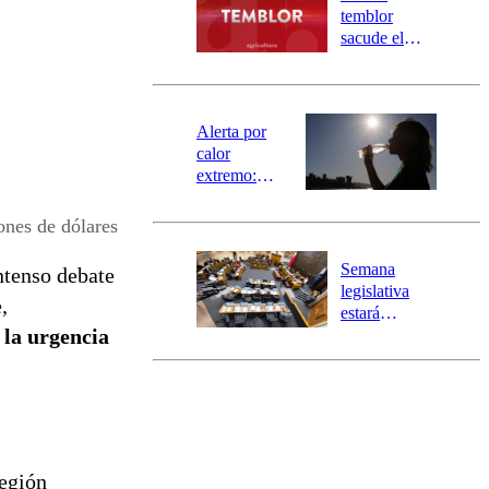
activa
temblor
mensajería
sacude el
SAE
norte del país:
revisa la
magnitud y el
epicentro
Alerta por
calor
extremo:
Senapred
activa Alerta
ones de dólares
Temprana
Preventiva en
Semana
ntenso debate
tres comunas
legislativa
,
estará
 la urgencia
marcada por
el fin de la
tramitación
del proyecto
de
reconstrucción
Región