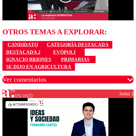
OTROS TEMAS A EXPLORAR:
CANDIDATO
CATEGORÍA DESTACADA
DESTACADA 2
EVÓPOLI
IGNACIO BRIONES
PRIMARIAS
SE DIJO EN AGRICULTURA
Ver comentarios
Señal 1
EN VIVO
Los comentarios son moderados para garantizar un
diálogo respetuoso.
Nombre
Correo