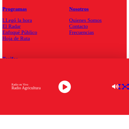
Programas
Nosotros
LLegó la hora
Quienes Somos
El Radar
Contacto
Enfoqué Público
Frecuencias
Hoja de Ruta
Tarifas
Comercial
Tarifas Servel Radio
Radio en Vivo
Radio Agricultura
Radio en Vivo
TV en Vivo
Descarga la APP