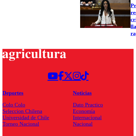
Pr
re
cr
ll
ra
Deportes
Noticias
Colo Colo
Dato Practico
Seleccion Chilena
Economía
Universidad de Chile
Internacional
Torneo Nacional
Nacional