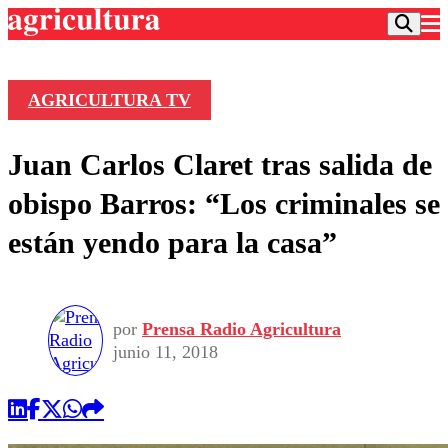
AGRICULTURA TV
Podcast
Juan Carlos Claret tras salida de
Frecuencias
Agricultura TV
obispo Barros: “Los criminales se
Deportes
están yendo para la casa”
Entretención
Colo Colo
Noticias
Motor
Vida Social
Otros Deportes
Dato Practico
Publicaciones en medios
por
Prensa Radio Agricultura
Seleccion Chilena
Economía
Opinión
junio 11, 2018
Torneo Internacional
Internacional
Programas
Torneo Nacional
Nacional
Comercial
Universidad Católica
Política
Universidad de Chile
Sustentabilidad