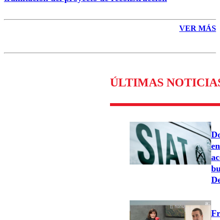
VER MÁS
ÚLTIMAS NOTICIA
Do
en
ac
bu
De
Fr