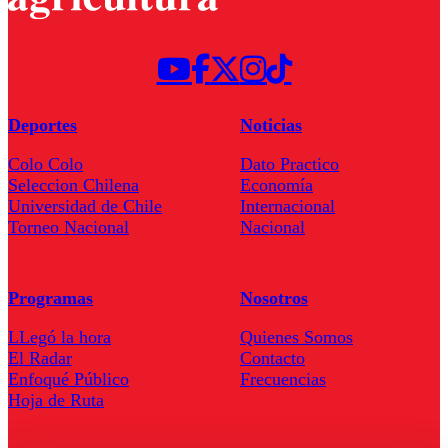
Deportes
Noticias
Colo Colo
Dato Practico
Seleccion Chilena
Economía
Universidad de Chile
Internacional
Torneo Nacional
Nacional
Programas
Nosotros
LLegó la hora
Quienes Somos
El Radar
Contacto
Enfoqué Público
Frecuencias
Hoja de Ruta