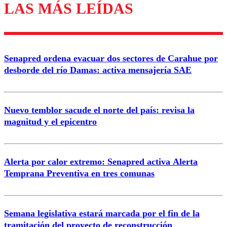
LAS MÁS LEÍDAS
Los comentarios son moderados para garantizar un
diálogo respetuoso.
Nombre
Senapred ordena evacuar dos sectores de Carahue por
Correo
desborde del río Damas: activa mensajería SAE
Nuevo temblor sacude el norte del país: revisa la
magnitud y el epicentro
Enviar comentario
Alerta por calor extremo: Senapred activa Alerta
Temprana Preventiva en tres comunas
Semana legislativa estará marcada por el fin de la
tramitación del proyecto de reconstrucción