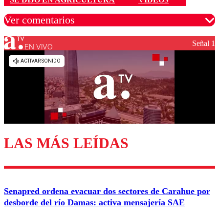
Ver comentarios
Señal 1
EN VIVO
Los comentarios son moderados para garantizar un
diálogo respetuoso.
Nombre
Correo
LAS MÁS LEÍDAS
Enviar comentario
Senapred ordena evacuar dos sectores de Carahue por
desborde del río Damas: activa mensajería SAE