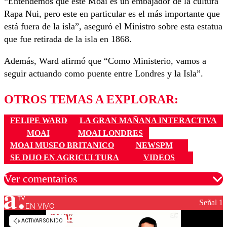
“Entendemos que este Móai es un embajador de la cultura
Rapa Nui, pero este en particular es el más importante que
está fuera de la isla”, aseguró el Ministro sobre esta estatua
que fue retirada de la isla en 1868.
Además, Ward afirmó que “Como Ministerio, vamos a
seguir actuando como puente entre Londres y la Isla”.
OTROS TEMAS A EXPLORAR:
FELIPE WARD
LA GRAN MAÑANA INTERACTIVA
MOAI
MOAI LONDRES
MOAI MUSEO BRITANICO
NEWSPM
SE DIJO EN AGRICULTURA
VIDEOS
Ver comentarios
Señal 1
EN VIVO
Los comentarios son moderados para garantizar un
diálogo respetuoso.