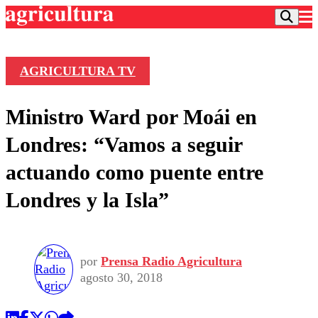
AGRICULTURA TV
Podcast
Ministro Ward por Moái en
Frecuencias
Agricultura TV
Londres: “Vamos a seguir
Deportes
actuando como puente entre
Entretención
Colo Colo
Noticias
Londres y la Isla”
Motor
Vida Social
Otros Deportes
Dato Practico
Publicaciones en medios
Seleccion Chilena
Economía
Opinión
Torneo Internacional
Internacional
por
Prensa Radio Agricultura
Programas
Torneo Nacional
Nacional
agosto 30, 2018
Comercial
Universidad Católica
Política
Universidad de Chile
Sustentabilidad