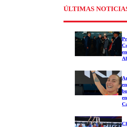
ÚLTIMAS NOTICIA
Pr
Co
en
Ab
Ar
en
bu
en
C
Ch