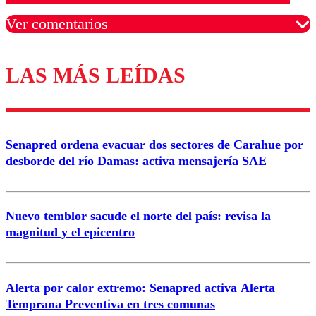
Ver comentarios
LAS MÁS LEÍDAS
Los comentarios son moderados para garantizar un
diálogo respetuoso.
Nombre
Senapred ordena evacuar dos sectores de Carahue por
Correo
desborde del río Damas: activa mensajería SAE
Nuevo temblor sacude el norte del país: revisa la
magnitud y el epicentro
Enviar comentario
Alerta por calor extremo: Senapred activa Alerta
Temprana Preventiva en tres comunas