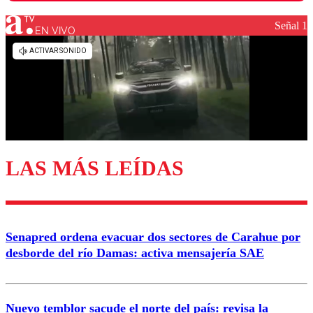
Señal 1
EN VIVO
Los comentarios son moderados para garantizar un
diálogo respetuoso.
Nombre
Correo
LAS MÁS LEÍDAS
Enviar comentario
Senapred ordena evacuar dos sectores de Carahue por
desborde del río Damas: activa mensajería SAE
Nuevo temblor sacude el norte del país: revisa la