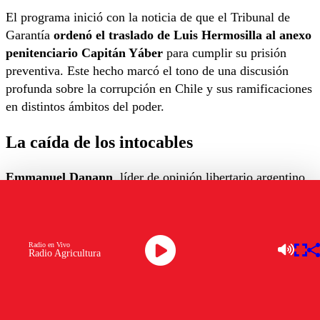
El programa inició con la noticia de que el Tribunal de
Garantía
ordenó el traslado de Luis Hermosilla al anexo
penitenciario Capitán Yáber
para cumplir su prisión
preventiva. Este hecho marcó el tono de una discusión
profunda sobre la corrupción en Chile y sus ramificaciones
en distintos ámbitos del poder.
La caída de los intocables
Emmanuel Danann
, líder de opinión libertario argentino,
comparó la situación con casos similares en Argentina,
señalando:
“Puede caer un poderoso, pero ese poderoso
puede ser un chivo expiatorio y andas a ver quiénes
Radio en Vivo
más hay detrás”
. Esta reflexión abrió el debate sobre la
Radio Agricultura
verdadera extensión de las redes de corrupción en el país.
Crisis de confianza y liderazgo