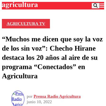
AGRICULTURA TV
Podcast
“Muchos me dicen que soy la voz
Frecuencias
Agricultura TV
de los sin voz”: Checho Hirane
Deportes
destaca los 20 años al aire de su
Entretención
Colo Colo
Noticias
programa “Conectados” en
Motor
Vida Social
Otros Deportes
Dato Practico
Agricultura
Publicaciones en medios
Seleccion Chilena
Economía
Opinión
Torneo Internacional
Internacional
Programas
Torneo Nacional
Nacional
Comercial
Universidad Católica
Política
por
Prensa Radio Agricultura
junio 10, 2022
Universidad de Chile
Sustentabilidad