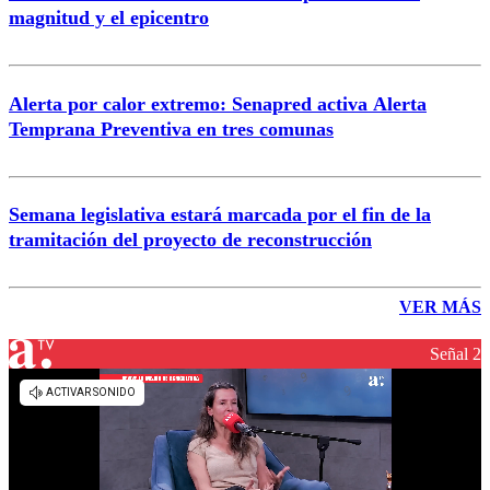
magnitud y el epicentro
Alerta por calor extremo: Senapred activa Alerta
Temprana Preventiva en tres comunas
Semana legislativa estará marcada por el fin de la
tramitación del proyecto de reconstrucción
VER MÁS
Señal 2