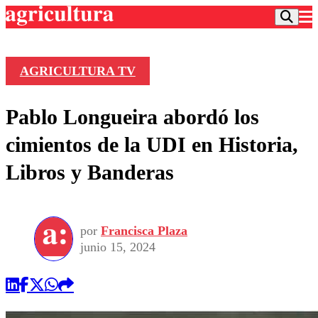
AGRICULTURA TV
Podcast
Pablo Longueira abordó los
Frecuencias
Agricultura TV
cimientos de la UDI en Historia,
Deportes
Libros y Banderas
Entretención
Colo Colo
Noticias
Motor
Vida Social
Otros Deportes
Dato Practico
Publicaciones en medios
por
Francisca Plaza
Seleccion Chilena
Economía
Opinión
junio 15, 2024
Torneo Internacional
Internacional
Programas
Torneo Nacional
Nacional
Comercial
Universidad Católica
Política
Universidad de Chile
Sustentabilidad