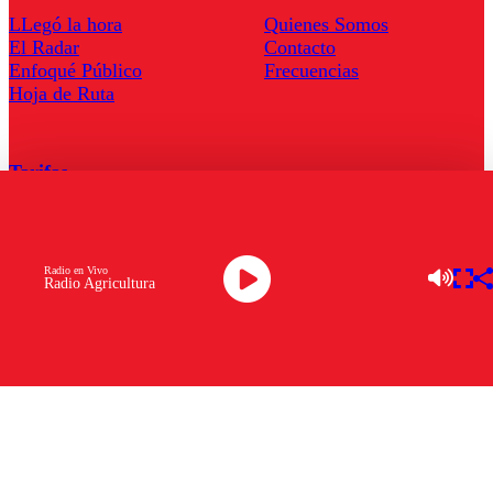
LLegó la hora
Quienes Somos
El Radar
Contacto
Enfoqué Público
Frecuencias
Hoja de Ruta
Tarifas
Comercial
Tarifas Servel Radio
Radio en Vivo
Radio Agricultura
Radio en Vivo
TV en Vivo
Descarga la APP