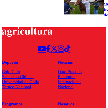
en
tr
de
Deportes
Noticias
Colo Colo
Dato Practico
Seleccion Chilena
Economía
Universidad de Chile
Internacional
Torneo Nacional
Nacional
Programas
Nosotros