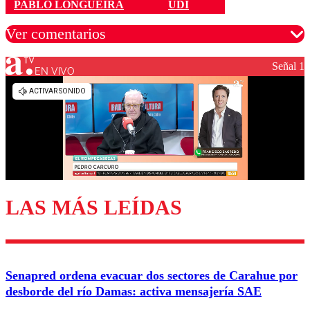
PABLO LONGUEIRA
UDI
Ver comentarios
Señal 1
EN VIVO
Los comentarios son moderados para garantizar un
diálogo respetuoso.
Nombre
Correo
LAS MÁS LEÍDAS
Enviar comentario
Senapred ordena evacuar dos sectores de Carahue por
desborde del río Damas: activa mensajería SAE