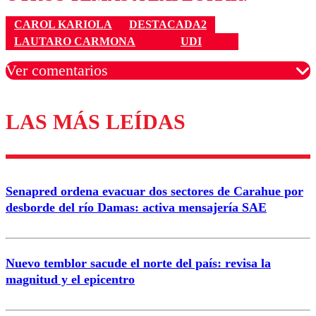
CAROL KARIOLA
DESTACADA2
LAUTARO CARMONA
UDI
Ver comentarios
LAS MÁS LEÍDAS
Los comentarios son moderados para garantizar un
diálogo respetuoso.
Nombre
Senapred ordena evacuar dos sectores de Carahue por
Correo
desborde del río Damas: activa mensajería SAE
Nuevo temblor sacude el norte del país: revisa la
magnitud y el epicentro
Enviar comentario