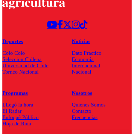
Deportes
Noticias
Colo Colo
Dato Practico
Seleccion Chilena
Economía
Universidad de Chile
Internacional
Torneo Nacional
Nacional
Programas
Nosotros
LLegó la hora
Quienes Somos
El Radar
Contacto
Enfoqué Público
Frecuencias
Hoja de Ruta