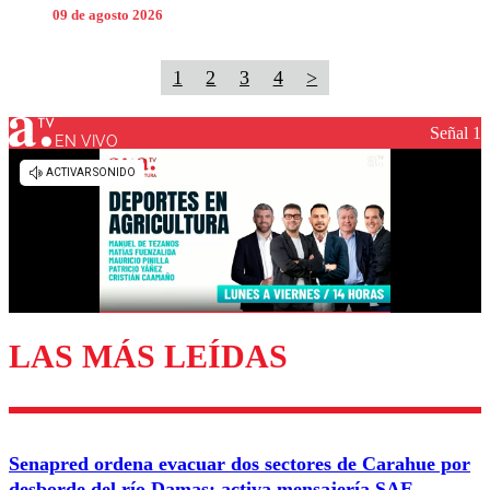
09 de agosto 2026
1
2
3
4
>
Señal 1
EN VIVO
LAS MÁS LEÍDAS
Senapred ordena evacuar dos sectores de Carahue por
desborde del río Damas: activa mensajería SAE