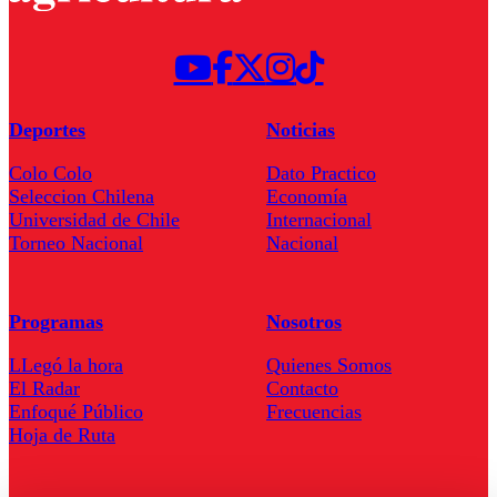
Deportes
Noticias
Colo Colo
Dato Practico
Seleccion Chilena
Economía
Universidad de Chile
Internacional
Torneo Nacional
Nacional
Programas
Nosotros
LLegó la hora
Quienes Somos
El Radar
Contacto
Enfoqué Público
Frecuencias
Hoja de Ruta