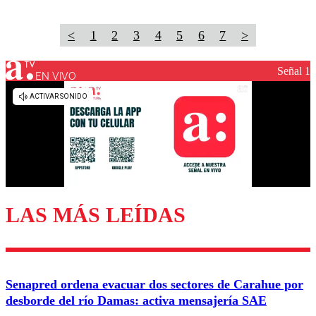
<
1
2
3
4
5
6
7
>
Señal 1
EN VIVO
LAS MÁS LEÍDAS
Senapred ordena evacuar dos sectores de Carahue por
desborde del río Damas: activa mensajería SAE