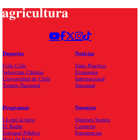
Deportes
Noticias
Colo Colo
Dato Practico
Seleccion Chilena
Economía
Universidad de Chile
Internacional
Torneo Nacional
Nacional
Programas
Nosotros
LLegó la hora
Quienes Somos
El Radar
Contacto
Enfoqué Público
Frecuencias
Hoja de Ruta