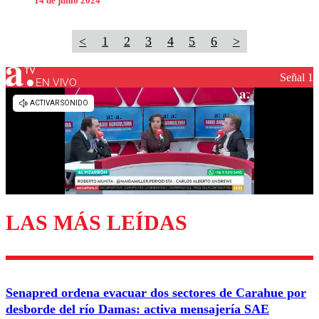
14 de junio 2024
<
1
2
3
4
5
6
>
Señal 1
EN VIVO
LAS MÁS LEÍDAS
Senapred ordena evacuar dos sectores de Carahue por
desborde del río Damas: activa mensajería SAE