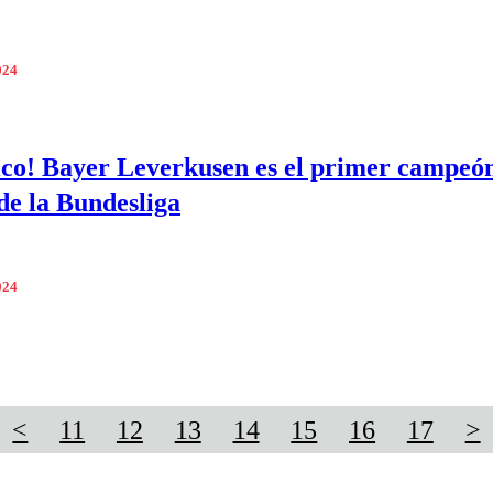
024
ico! Bayer Leverkusen es el primer campeó
 de la Bundesliga
024
<
11
12
13
14
15
16
17
>