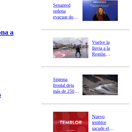
Universidad Católica
Política
Senapred
Universidad de Chile
Sustentabilidad
ordena
evacuar dos
sectores de
Carahue por
ona a
desborde del
río Damas:
Vuelve la
activa
lluvia a la
mensajería
Región
SAE
Metropolitana:
este es el
pronóstico de
la DMC para
Sistema
este viernes
frontal deja
más de 250
s
damnificados
y 317
personas
aisladas entre
Nuevo
Valparaíso y
temblor
Los Ríos
sacude el