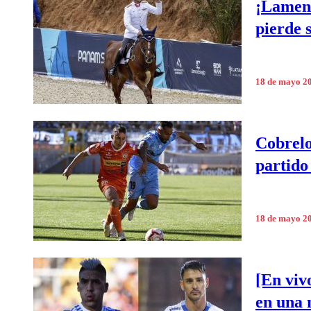
¡Lament
pierde 
18 de mayo 2
Cobrelo
partido
18 de mayo 2
[En viv
en una 