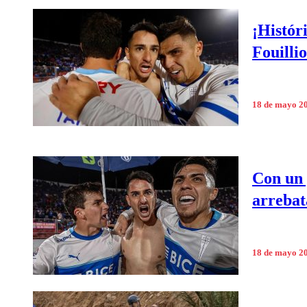
¡Histór
Fouilli
18 de mayo 2
Con un 
arrebata
18 de mayo 2