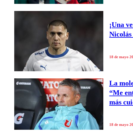
¡Una ve
Nicolás 
18 de mayo 2
La mole
“Me ent
más cui
18 de mayo 2