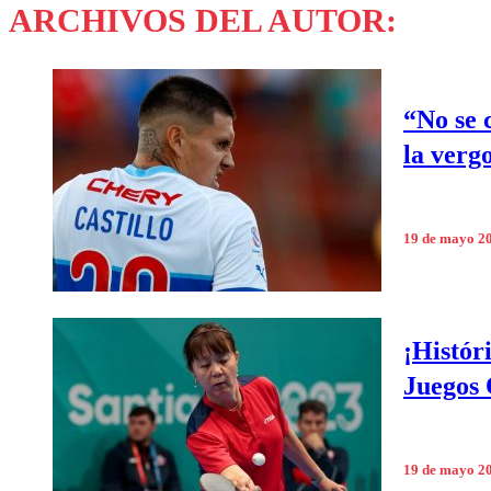
ARCHIVOS DEL AUTOR:
“No se 
la vergo
19 de mayo 2
¡Histór
Juegos 
19 de mayo 2