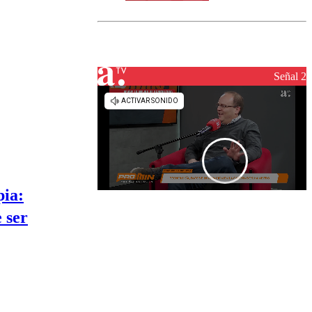
norte del país:
revisa la
magnitud y el
epicentro
Señal 2
pia:
 ser