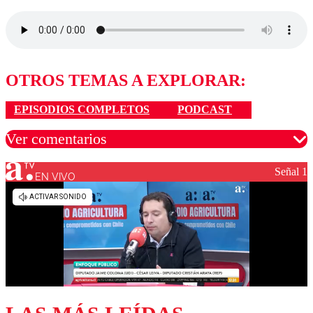
OTROS TEMAS A EXPLORAR:
EPISODIOS COMPLETOS
PODCAST
Ver comentarios
Señal 1
EN VIVO
Los comentarios son moderados para garantizar un
diálogo respetuoso.
Nombre
Correo