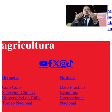
Mi
me
af
en
Deportes
Noticias
Colo Colo
Dato Practico
Seleccion Chilena
Economía
Universidad de Chile
Internacional
Torneo Nacional
Nacional