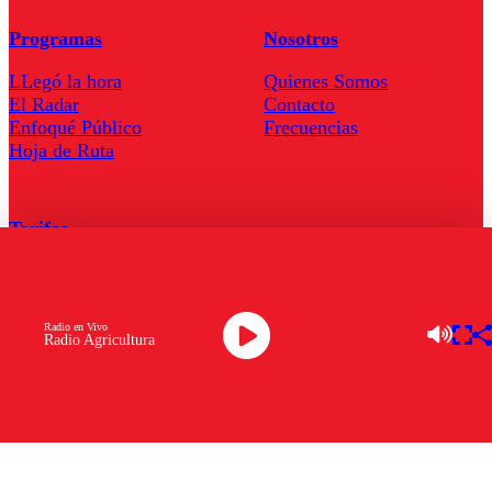
Programas
Nosotros
LLegó la hora
Quienes Somos
El Radar
Contacto
Enfoqué Público
Frecuencias
Hoja de Ruta
Tarifas
Comercial
Tarifas Servel Radio
Radio en Vivo
Radio Agricultura
Radio en Vivo
TV en Vivo
Descarga la APP