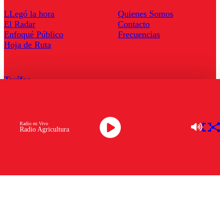
LLegó la hora
Quienes Somos
El Radar
Contacto
Enfoqué Público
Frecuencias
Hoja de Ruta
Tarifas
Comercial
Tarifas Servel Radio
Radio en Vivo
Radio Agricultura
Radio en Vivo
TV en Vivo
Descarga la APP