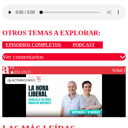
OTROS TEMAS A EXPLORAR:
EPISODIOS COMPLETOS
PODCAST
Ver comentarios
Señal 1
EN VIVO
Los comentarios son moderados para garantizar un
diálogo respetuoso.
Nombre
Correo