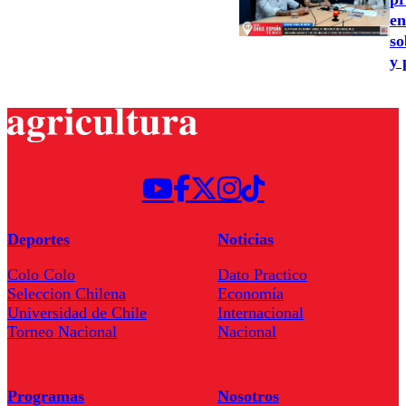
en
so
y 
Deportes
Noticias
Colo Colo
Dato Practico
Seleccion Chilena
Economía
Universidad de Chile
Internacional
Torneo Nacional
Nacional
Programas
Nosotros