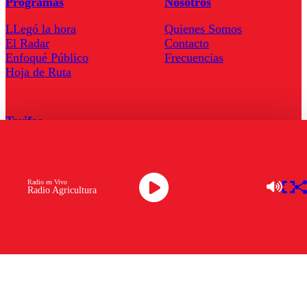
Programas
Nosotros
LLegó la hora
Quienes Somos
El Radar
Contacto
Enfoqué Público
Frecuencias
Hoja de Ruta
Tarifas
Comercial
Tarifas Servel Radio
Radio en Vivo
Radio Agricultura
Radio en Vivo
TV en Vivo
Descarga la APP