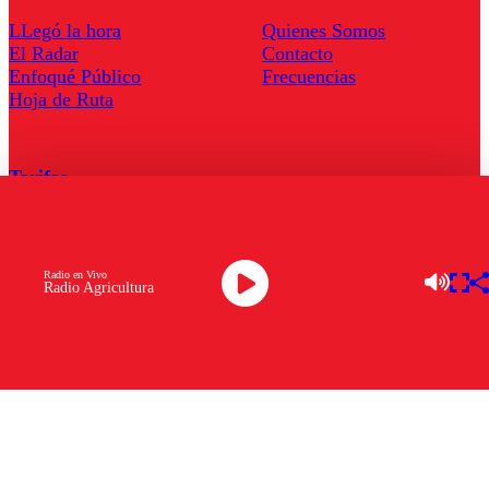
LLegó la hora
Quienes Somos
El Radar
Contacto
Enfoqué Público
Frecuencias
Hoja de Ruta
Tarifas
Comercial
Tarifas Servel Radio
Radio en Vivo
Radio Agricultura
Radio en Vivo
TV en Vivo
Descarga la APP