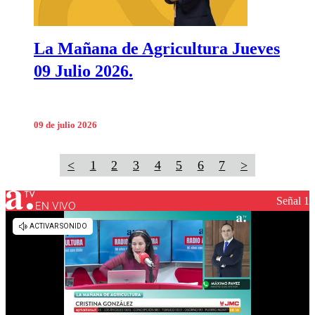
La Mañana de Agricultura Jueves
09 Julio 2026.
09 de julio 2026
<
1
2
3
4
5
6
7
>
Señal 1
EN VIVO