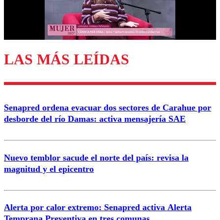
LAS MÁS LEÍDAS
Senapred ordena evacuar dos sectores de Carahue por
desborde del río Damas: activa mensajería SAE
Nuevo temblor sacude el norte del país: revisa la
magnitud y el epicentro
Alerta por calor extremo: Senapred activa Alerta
Temprana Preventiva en tres comunas