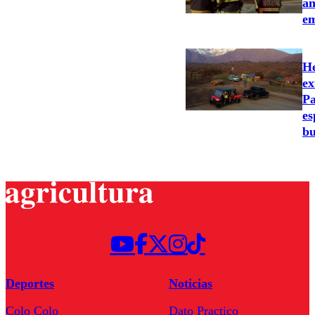
an
em
He
ex
Pa
es
bu
Deportes
Noticias
Colo Colo
Dato Practico