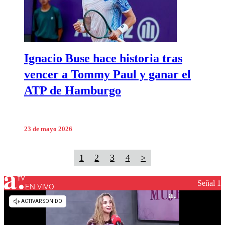
Ignacio Buse hace historia tras
vencer a Tommy Paul y ganar el
ATP de Hamburgo
23 de mayo 2026
1
2
3
4
>
Señal 1
EN VIVO