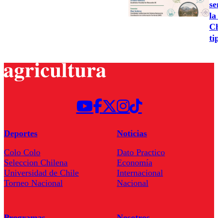
se
la
Ch
ti
Deportes
Noticias
Colo Colo
Dato Practico
Seleccion Chilena
Economía
Universidad de Chile
Internacional
Torneo Nacional
Nacional
Programas
Nosotros