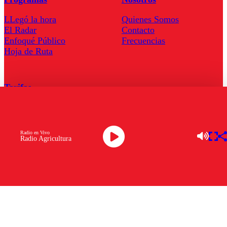
LLegó la hora
Quienes Somos
El Radar
Contacto
Enfoqué Público
Frecuencias
Hoja de Ruta
Tarifas
Comercial
Tarifas Servel Radio
Radio en Vivo
Radio Agricultura
Radio en Vivo
TV en Vivo
Descarga la APP