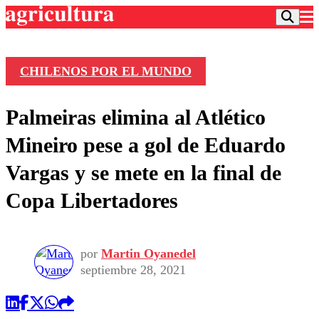
CHILENOS POR EL MUNDO
Podcast
Palmeiras elimina al Atlético
Frecuencias
Agricultura TV
Mineiro pese a gol de Eduardo
Deportes
Vargas y se mete en la final de
Entretención
Colo Colo
Noticias
Copa Libertadores
Motor
Vida Social
Otros Deportes
Dato Practico
Publicaciones en medios
Seleccion Chilena
Economía
Opinión
Torneo Internacional
Internacional
por
Martin Oyanedel
Programas
septiembre 28, 2021
Torneo Nacional
Nacional
Comercial
Universidad Católica
Política
Universidad de Chile
Sustentabilidad