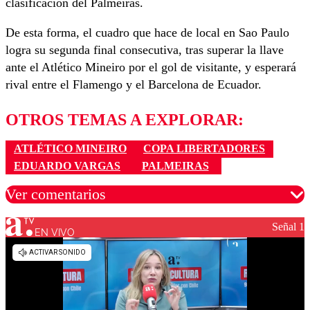
clasificación del Palmeiras.
De esta forma, el cuadro que hace de local en Sao Paulo
logra su segunda final consecutiva, tras superar la llave
ante el Atlético Mineiro por el gol de visitante, y esperará
rival entre el Flamengo y el Barcelona de Ecuador.
OTROS TEMAS A EXPLORAR:
ATLÉTICO MINEIRO
COPA LIBERTADORES
EDUARDO VARGAS
PALMEIRAS
Ver comentarios
Señal 1
EN VIVO
Los comentarios son moderados para garantizar un
diálogo respetuoso.
Nombre