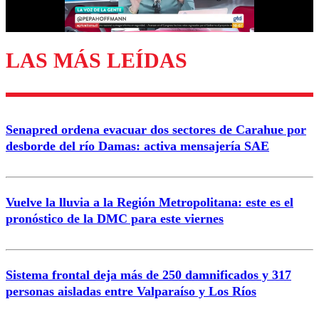
Correo
LAS MÁS LEÍDAS
Enviar comentario
Senapred ordena evacuar dos sectores de Carahue por
desborde del río Damas: activa mensajería SAE
Vuelve la lluvia a la Región Metropolitana: este es el
pronóstico de la DMC para este viernes
Sistema frontal deja más de 250 damnificados y 317
personas aisladas entre Valparaíso y Los Ríos