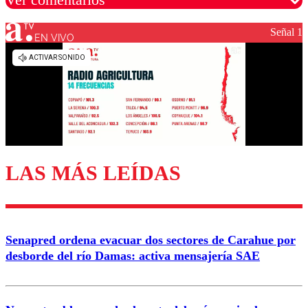
Señal 1
EN VIVO
Los comentarios son moderados para garantizar un
diálogo respetuoso.
Nombre
Correo
LAS MÁS LEÍDAS
Enviar comentario
Senapred ordena evacuar dos sectores de Carahue por
desborde del río Damas: activa mensajería SAE