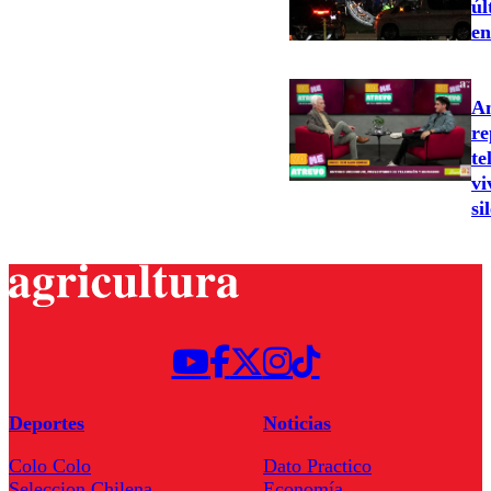
úl
en
An
re
te
vi
si
Deportes
Noticias
Colo Colo
Dato Practico
Seleccion Chilena
Economía