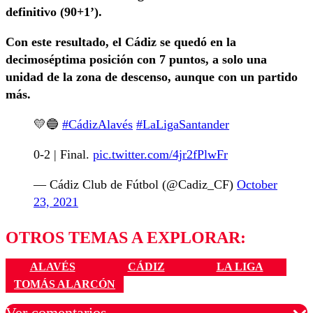
definitivo (90+1’).
Con este resultado, el Cádiz se quedó en la
decimoséptima posición con 7 puntos, a solo una
unidad de la zona de descenso, aunque con un partido
más.
💛🔵
#CádizAlavés
#LaLigaSantander
0-2 | Final.
pic.twitter.com/4jr2fPlwFr
— Cádiz Club de Fútbol (@Cadiz_CF)
October
23, 2021
OTROS TEMAS A EXPLORAR:
ALAVÉS
CÁDIZ
LA LIGA
TOMÁS ALARCÓN
Ver comentarios