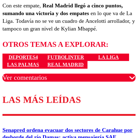
Con este empate,
Real Madrid llegó a cinco puntos,
sumando una victoria y dos empates
en lo que va de La
Liga. Todavía no se ve un cuadro de Ancelotti arrollador, y
tampoco un gran nivel de Kylian Mbappé.
OTROS TEMAS A EXPLORAR:
DEPORTES4
FUTBOLINTER
LA LIGA
LAS PALMAS
REAL MADRID
Ver comentarios
LAS MÁS LEÍDAS
Los comentarios son moderados para garantizar un
diálogo respetuoso.
Nombre
Senapred ordena evacuar dos sectores de Carahue por
Correo
desborde del río Damas: activa mensajería SAE