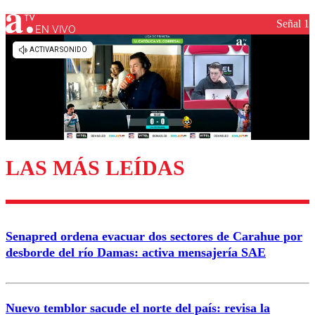
Señal 1
EN VIVO
Los comentarios son moderados para garantizar un
diálogo respetuoso.
Nombre
Correo
LAS MÁS LEÍDAS
Enviar comentario
Senapred ordena evacuar dos sectores de Carahue por
desborde del río Damas: activa mensajería SAE
Nuevo temblor sacude el norte del país: revisa la