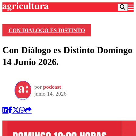
CON DIALOGO ES DISTINTO
Podcast
Con Diálogo es Distinto Domingo
Frecuencias
Agricultura TV
14 Junio 2026.
Deportes
Entretención
Colo Colo
Noticias
Motor
por
podcast
Vida Social
Otros Deportes
Dato Practico
junio 14, 2026
Publicaciones en medios
Seleccion Chilena
Economía
Opinión
Torneo Internacional
Internacional
Programas
Torneo Nacional
Nacional
Comercial
Universidad Católica
Política
Universidad de Chile
Sustentabilidad