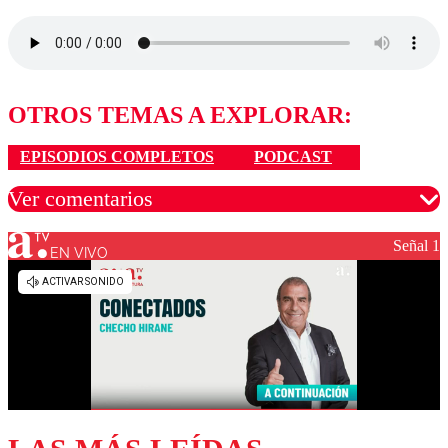
OTROS TEMAS A EXPLORAR:
EPISODIOS COMPLETOS
PODCAST
Ver comentarios
Señal 1
EN VIVO
Los comentarios son moderados para garantizar un
diálogo respetuoso.
Nombre
Correo