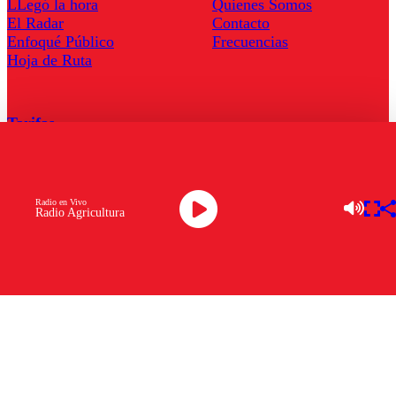
LLegó la hora
Quienes Somos
El Radar
Contacto
Enfoqué Público
Frecuencias
Hoja de Ruta
Tarifas
Comercial
Tarifas Servel Radio
Radio en Vivo
Radio Agricultura
Radio en Vivo
TV en Vivo
Descarga la APP