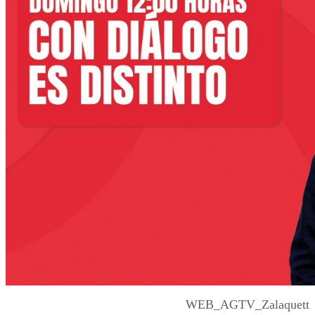
WEB_AGTV_Zalaquett