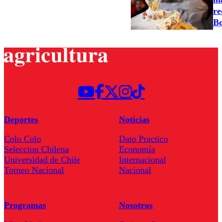
re
Bo
Deportes
Noticias
Colo Colo
Dato Practico
Seleccion Chilena
Economía
Universidad de Chile
Internacional
Torneo Nacional
Nacional
Programas
Nosotros