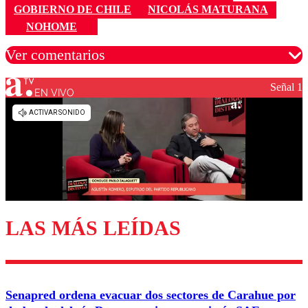
GOBIERNO DE CHILE
NICOLÁS MATURANA
NOHOME
Ver comentarios
Señal 1
EN VIVO
Los comentarios son moderados para garantizar un
diálogo respetuoso.
Nombre
Correo
LAS MÁS LEÍDAS
Enviar comentario
Senapred ordena evacuar dos sectores de Carahue por