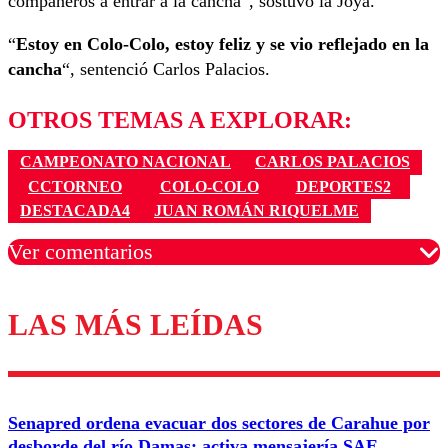
compañeros a entrar a la cancha”, sostuvo la Joya.
“
Estoy en Colo-Colo, estoy feliz y se vio reflejado en la
cancha
“, sentenció Carlos Palacios.
OTROS TEMAS A EXPLORAR:
CAMPEONATO NACIONAL
CARLOS PALACIOS
CCTORNEO
COLO-COLO
DEPORTES2
DESTACADA4
JUAN ROMÁN RIQUELME
Ver comentarios
LAS MÁS LEÍDAS
Los comentarios son moderados para garantizar un
diálogo respetuoso.
Nombre
Senapred ordena evacuar dos sectores de Carahue por
Correo
desborde del río Damas: activa mensajería SAE