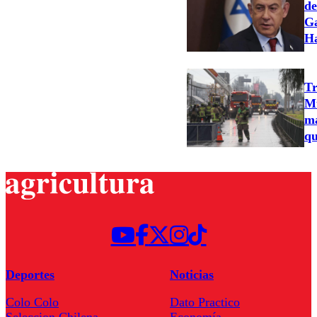
de
Ga
H
Tr
Mu
ma
qu
Deportes
Noticias
Colo Colo
Dato Practico