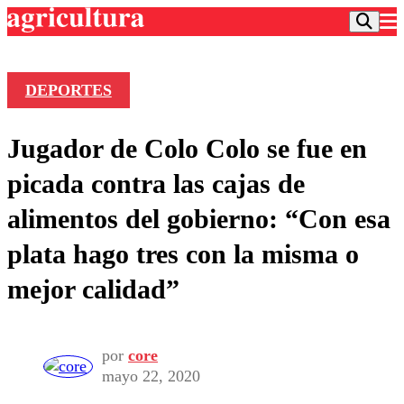
DEPORTES
Podcast
Jugador de Colo Colo se fue en
Frecuencias
Agricultura TV
picada contra las cajas de
Deportes
alimentos del gobierno: “Con esa
Entretención
Colo Colo
Noticias
plata hago tres con la misma o
Motor
Vida Social
Otros Deportes
Dato Practico
mejor calidad”
Publicaciones en medios
Seleccion Chilena
Economía
Opinión
Torneo Internacional
Internacional
Programas
Torneo Nacional
Nacional
Comercial
por
core
Universidad Católica
Política
mayo 22, 2020
Universidad de Chile
Sustentabilidad