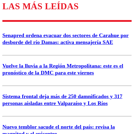
LAS MÁS LEÍDAS
Enviar comentario
Senapred ordena evacuar dos sectores de Carahue por
desborde del río Damas: activa mensajería SAE
Vuelve la lluvia a la Región Metropolitana: este es el
pronóstico de la DMC para este viernes
Sistema frontal deja más de 250 damnificados y 317
personas aisladas entre Valparaíso y Los Ríos
Nuevo temblor sacude el norte del país: revisa la
magnitud y el epicentro