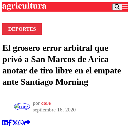
DEPORTES
Podcast
El grosero error arbitral que
Frecuencias
Agricultura TV
privó a San Marcos de Arica
Deportes
anotar de tiro libre en el empate
Entretención
Colo Colo
Noticias
ante Santiago Morning
Motor
Vida Social
Otros Deportes
Dato Practico
Publicaciones en medios
Seleccion Chilena
Economía
Opinión
Torneo Internacional
Internacional
por
core
Programas
septiembre 16, 2020
Torneo Nacional
Nacional
Comercial
Universidad Católica
Política
Universidad de Chile
Sustentabilidad