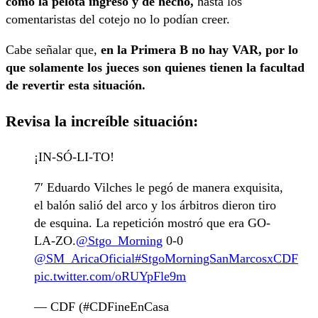
como la pelota ingresó y de hecho,
hasta los
comentaristas del cotejo no lo podían creer.
Cabe señalar que,
en la Primera B no hay VAR, por lo
que solamente los jueces son quienes tienen la facultad
de revertir esta situación.
Revisa la increíble situación:
¡IN-SÓ-LI-TO!
7′ Eduardo Vilches le pegó de manera exquisita,
el balón salió del arco y los árbitros dieron tiro
de esquina. La repetición mostró que era GO-
LA-ZO.
@Stgo_Morning
0-0
@SM_AricaOficial
#StgoMorningSanMarcosxCDF
pic.twitter.com/oRUYpFle9m
— CDF (#CDFineEnCasa