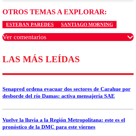
OTROS TEMAS A EXPLORAR:
ESTEBAN PAREDES
SANTIAGO MORNING
Ver comentarios
LAS MÁS LEÍDAS
Los comentarios son moderados para garantizar un
diálogo respetuoso.
Nombre
Senapred ordena evacuar dos sectores de Carahue por
Correo
desborde del río Damas: activa mensajería SAE
Vuelve la lluvia a la Región Metropolitana: este es el
pronóstico de la DMC para este viernes
Enviar comentario