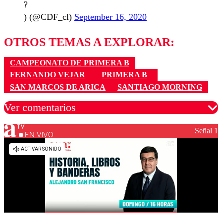
?
) (@CDF_cl)
September 16, 2020
OTROS TEMAS A EXPLORAR:
CAMPEONATO DE PRIMERA B
FERNANDO VEJAR
PRIMERA B
SAN MARCOS DE ARICA
SANTIAGO MORNING
Ver comentarios
Señal 1
EN VIVO
Los comentarios son moderados para garantizar un
diálogo respetuoso.
Nombre
Correo