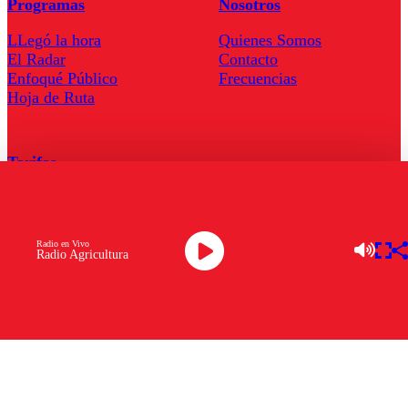
Programas
Nosotros
LLegó la hora
Quienes Somos
El Radar
Contacto
Enfoqué Público
Frecuencias
Hoja de Ruta
Tarifas
Comercial
Tarifas Servel Radio
Radio en Vivo
Radio Agricultura
Radio en Vivo
TV en Vivo
Descarga la APP