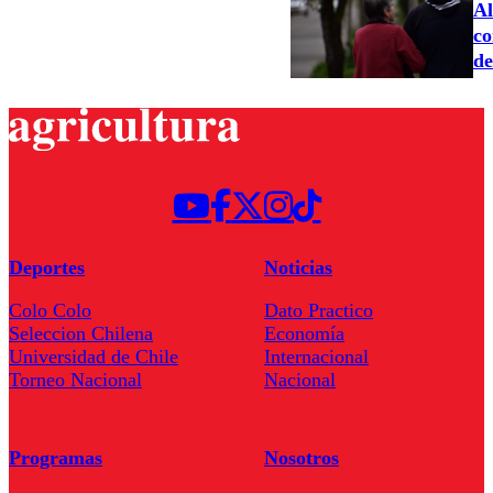
Al
co
de
Deportes
Noticias
Colo Colo
Dato Practico
Seleccion Chilena
Economía
Universidad de Chile
Internacional
Torneo Nacional
Nacional
Programas
Nosotros