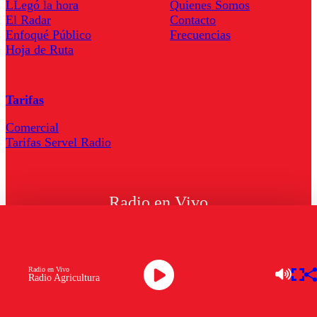
LLegó la hora
Quienes Somos
El Radar
Contacto
Enfoqué Público
Frecuencias
Hoja de Ruta
Tarifas
Comercial
Tarifas Servel Radio
Radio en Vivo
TV en Vivo
Descarga la APP
Radio en Vivo
Radio Agricultura