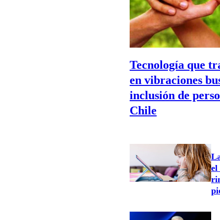
Tecnología que tr
en vibraciones bus
inclusión de pers
Chile
La
el
ri
pi