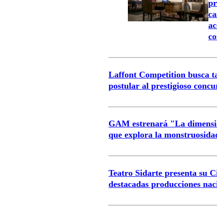
pr
ca
ac
co
Laffont Competition busca ta
postular al prestigioso conc
GAM estrenará "La dimensió
que explora la monstruosid
Teatro Sidarte presenta su C
destacadas producciones nac