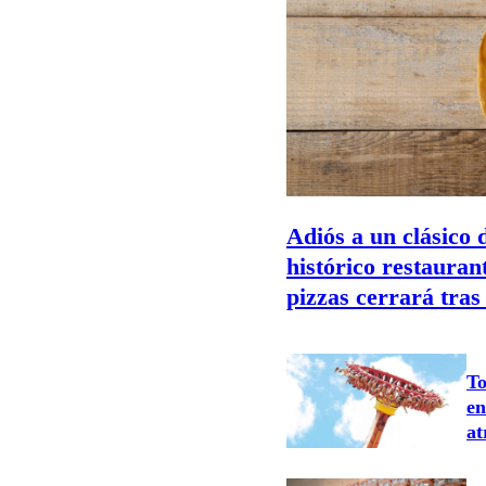
Adiós a un clásico 
histórico restauran
pizzas cerrará tras
To
en
at