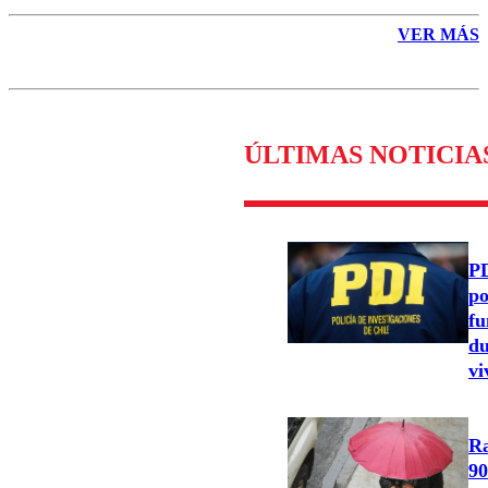
VER MÁS
ÚLTIMAS NOTICIA
PD
po
fu
du
vi
Ra
90