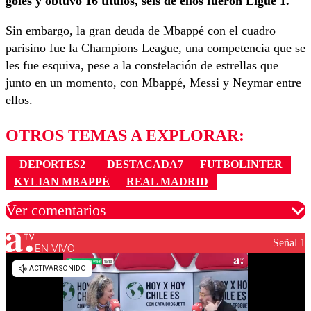
goles y obtuvo 16 títulos, seis de ellos fueron Ligue 1.
Sin embargo, la gran deuda de Mbappé con el cuadro
parisino fue la Champions League, una competencia que se
les fue esquiva, pese a la constelación de estrellas que
junto en un momento, con Mbappé, Messi y Neymar entre
ellos.
OTROS TEMAS A EXPLORAR:
DEPORTES2
DESTACADA7
FUTBOLINTER
KYLIAN MBAPPÉ
REAL MADRID
Ver comentarios
Señal 1
EN VIVO
Los comentarios son moderados para garantizar un
diálogo respetuoso.
Nombre