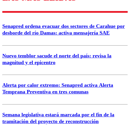
diálogo respetuoso.
Nombre
Senapred ordena evacuar dos sectores de Carahue por
Correo
desborde del río Damas: activa mensajería SAE
Nuevo temblor sacude el norte del país: revisa la
magnitud y el epicentro
Enviar comentario
Alerta por calor extremo: Senapred activa Alerta
Temprana Preventiva en tres comunas
Semana legislativa estará marcada por el fin de la
tramitación del proyecto de reconstrucción