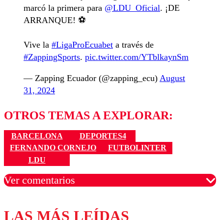
marcó la primera para
@LDU_Oficial
. ¡DE
ARRANQUE! ⚽️
Vive la
#LigaProEcuabet
a través de
#ZappingSports
.
pic.twitter.com/YTblkaynSm
— Zapping Ecuador (@zapping_ecu)
August
31, 2024
OTROS TEMAS A EXPLORAR:
BARCELONA
DEPORTES4
FERNANDO CORNEJO
FUTBOLINTER
LDU
Ver comentarios
LAS MÁS LEÍDAS
Los comentarios son moderados para garantizar un