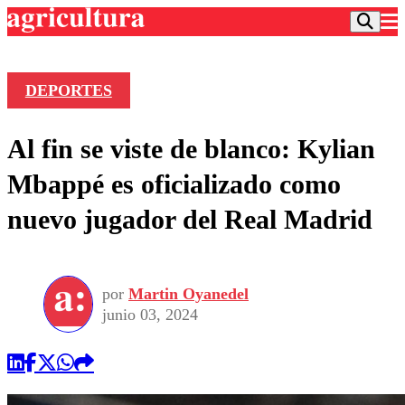
DEPORTES
Podcast
Al fin se viste de blanco: Kylian
Frecuencias
Agricultura TV
Mbappé es oficializado como
Deportes
nuevo jugador del Real Madrid
Entretención
Colo Colo
Noticias
Motor
Vida Social
Otros Deportes
Dato Practico
Publicaciones en medios
por
Martin Oyanedel
Seleccion Chilena
Economía
Opinión
junio 03, 2024
Torneo Internacional
Internacional
Programas
Torneo Nacional
Nacional
Comercial
Universidad Católica
Política
Universidad de Chile
Sustentabilidad