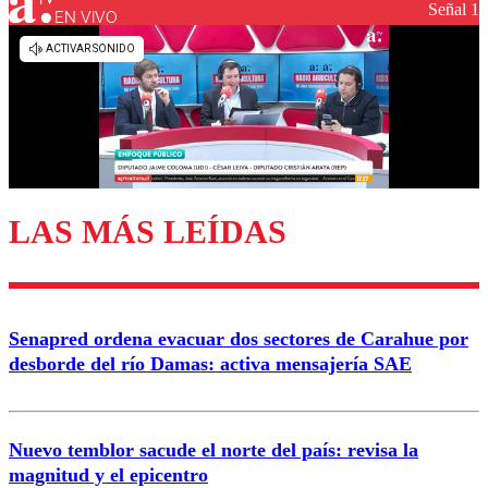
Señal 1
EN VIVO
Los comentarios son moderados para garantizar un
diálogo respetuoso.
Nombre
Correo
LAS MÁS LEÍDAS
Enviar comentario
Senapred ordena evacuar dos sectores de Carahue por
desborde del río Damas: activa mensajería SAE
Nuevo temblor sacude el norte del país: revisa la
magnitud y el epicentro