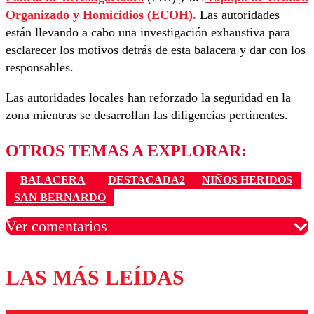
Organizado y Homicidios (ECOH).
Las autoridades
están llevando a cabo una investigación exhaustiva para
esclarecer los motivos detrás de esta balacera y dar con los
responsables.
Las autoridades locales han reforzado la seguridad en la
zona mientras se desarrollan las diligencias pertinentes.
OTROS TEMAS A EXPLORAR:
BALACERA
DESTACADA2
NIÑOS HERIDOS
SAN BERNARDO
Ver comentarios
LAS MÁS LEÍDAS
Los comentarios son moderados para garantizar un
diálogo respetuoso.
Nombre