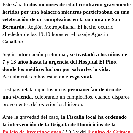
Este sábado
dos menores de edad resultaron gravemente
heridos por una balacera mientras participaban en una
celebración de un cumpleaños en la comuna de San
Bernardo
, Región Metropolitana. El hecho ocurrió
alrededor de las 19:10 horas en el pasaje Agustín
Caballero.
Según información preliminar
, se trasladó a los niños de
7 y 13 años hasta la urgencia del Hospital El Pino,
donde los médicos luchan por salvarles la vida.
Actualmente ambos están
en riesgo vital.
Testigos relatan que los niños
permanecían dentro de
una vivienda
, celebrando un cumpleaños, cuando disparos
provenientes del exterior los hirieron.
Ante la gravedad del caso,
la Fiscalía local ha ordenado
la intervención de la Brigada de Homicidios de la
Policía de Investigaciones
(PDI) y del
Equipo de Crimen