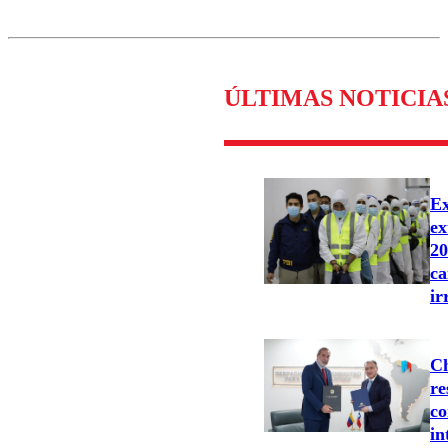
ÚLTIMAS NOTICIA
Ex
ex
20
ca
ir
Ch
re
co
in