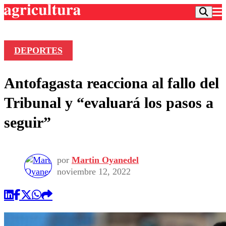
DEPORTES
Podcast
Antofagasta reacciona al fallo del
Frecuencias
Agricultura TV
Tribunal y “evaluará los pasos a
Deportes
seguir”
Entretención
Colo Colo
Noticias
Motor
Vida Social
Otros Deportes
Dato Practico
por
Martin Oyanedel
Publicaciones en medios
Seleccion Chilena
Economía
noviembre 12, 2022
Opinión
Torneo Internacional
Internacional
Programas
Torneo Nacional
Nacional
Comercial
Universidad Católica
Política
Universidad de Chile
Sustentabilidad