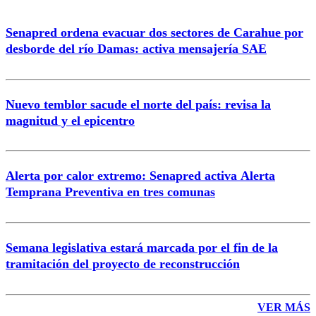
Senapred ordena evacuar dos sectores de Carahue por
Correo
desborde del río Damas: activa mensajería SAE
Nuevo temblor sacude el norte del país: revisa la
magnitud y el epicentro
Enviar comentario
Alerta por calor extremo: Senapred activa Alerta
Temprana Preventiva en tres comunas
Semana legislativa estará marcada por el fin de la
tramitación del proyecto de reconstrucción
VER MÁS