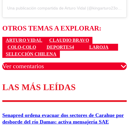
Una publicación compartida de Arturo Vidal (@kingarturo23oficial)
OTROS TEMAS A EXPLORAR:
ARTURO VIDAL
CLAUDIO BRAVO
COLO-COLO
DEPORTES4
LAROJA
SELECCIÓN CHILENA
Ver comentarios
LAS MÁS LEÍDAS
Los comentarios son moderados para garantizar un
diálogo respetuoso.
Nombre
Senapred ordena evacuar dos sectores de Carahue por
Correo
desborde del río Damas: activa mensajería SAE