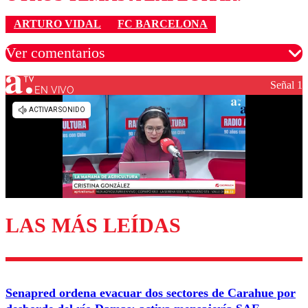
ARTURO VIDAL
FC BARCELONA
Ver comentarios
Señal 1
EN VIVO
Los comentarios son moderados para garantizar un
diálogo respetuoso.
Nombre
Correo
LAS MÁS LEÍDAS
Enviar comentario
Senapred ordena evacuar dos sectores de Carahue por