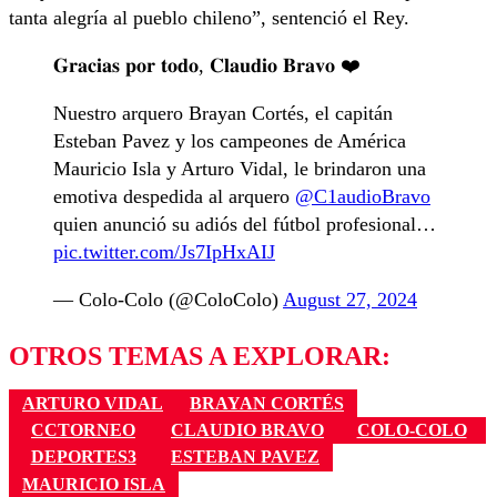
tanta alegría al pueblo chileno”, sentenció el Rey.
𝐆𝐫𝐚𝐜𝐢𝐚𝐬 𝐩𝐨𝐫 𝐭𝐨𝐝𝐨, 𝐂𝐥𝐚𝐮𝐝𝐢𝐨 𝐁𝐫𝐚𝐯𝐨 ❤️
Nuestro arquero Brayan Cortés, el capitán
Esteban Pavez y los campeones de América
Mauricio Isla y Arturo Vidal, le brindaron una
emotiva despedida al arquero
@C1audioBravo
quien anunció su adiós del fútbol profesional…
pic.twitter.com/Js7IpHxAIJ
— Colo-Colo (@ColoColo)
August 27, 2024
OTROS TEMAS A EXPLORAR:
ARTURO VIDAL
BRAYAN CORTÉS
CCTORNEO
CLAUDIO BRAVO
COLO-COLO
DEPORTES3
ESTEBAN PAVEZ
MAURICIO ISLA