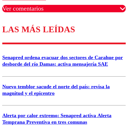
Ver comentarios
LAS MÁS LEÍDAS
Los comentarios son moderados para garantizar un
diálogo respetuoso.
Nombre
Senapred ordena evacuar dos sectores de Carahue por
Correo
desborde del río Damas: activa mensajería SAE
Nuevo temblor sacude el norte del país: revisa la
magnitud y el epicentro
Enviar comentario
Alerta por calor extremo: Senapred activa Alerta
Temprana Preventiva en tres comunas