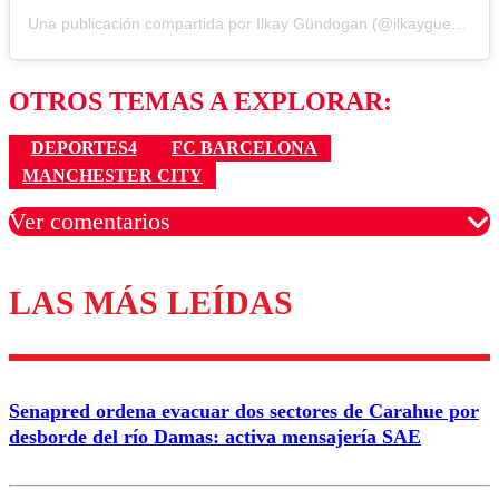
Una publicación compartida por Ilkay Gündogan (@ilkayguendogan)
OTROS TEMAS A EXPLORAR:
DEPORTES4
FC BARCELONA
MANCHESTER CITY
Ver comentarios
LAS MÁS LEÍDAS
Los comentarios son moderados para garantizar un
diálogo respetuoso.
Nombre
Senapred ordena evacuar dos sectores de Carahue por
Correo
desborde del río Damas: activa mensajería SAE