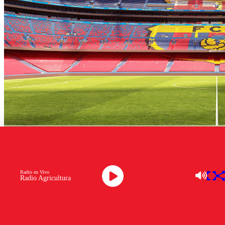
Barcelona
Radio en Vivo
Radio Agricultura
Este miércoles
FC Barcelona
reveló unas imágenes de
cómo quedará el nuevo estadio Camp Nou
, cuyas obras
siguen avanzando.