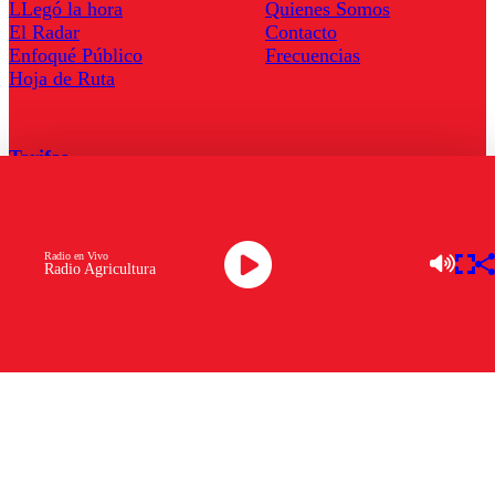
LLegó la hora
Quienes Somos
El Radar
Contacto
Enfoqué Público
Frecuencias
Hoja de Ruta
Tarifas
Comercial
Tarifas Servel Radio
Radio en Vivo
Radio Agricultura
Radio en Vivo
TV en Vivo
Descarga la APP