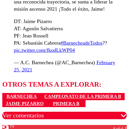
una reconocida trayectoria, se suma a liderar la
misión ascenso 2021 ¡Todo el éxito, Jaime!
DT: Jaime Pizarro
AT: Agustín Salvatierra
PF: Jean Rossell
PA: Sebastián Cabrera
#BarnecheadeTodos
??
pic.twitter.com/fkodLkWP04
— A.C. Barnechea (@AC_Barnechea)
February
25, 2021
OTROS TEMAS A EXPLORAR:
BARNECHEA
CAMPEONATO DE LA PRIMERA B
JAIME PIZARRO
PRIMERA B
Ver comentarios
Señal 1