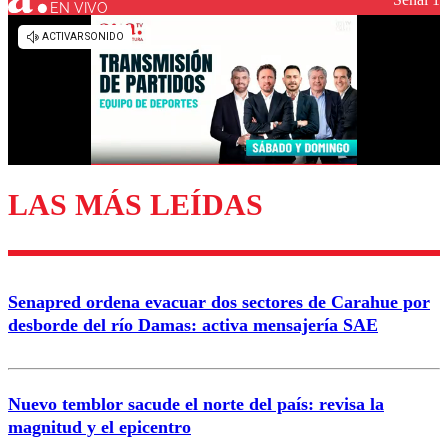
EN VIVO
Los comentarios son moderados para garantizar un
diálogo respetuoso.
Nombre
Correo
LAS MÁS LEÍDAS
Enviar comentario
Senapred ordena evacuar dos sectores de Carahue por
desborde del río Damas: activa mensajería SAE
Nuevo temblor sacude el norte del país: revisa la
magnitud y el epicentro