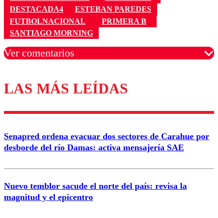
DESTACADA4
ESTEBAN PAREDES
FUTBOLNACIONAL
PRIMERA B
SANTIAGO MORNING
Ver comentarios
LAS MÁS LEÍDAS
Los comentarios son moderados para garantizar un
diálogo respetuoso.
Nombre
Senapred ordena evacuar dos sectores de Carahue por
Correo
desborde del río Damas: activa mensajería SAE
Nuevo temblor sacude el norte del país: revisa la
magnitud y el epicentro
Enviar comentario