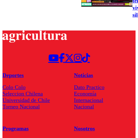
te
vi
si
Deportes
Noticias
Colo Colo
Dato Practico
Seleccion Chilena
Economía
Universidad de Chile
Internacional
Torneo Nacional
Nacional
Programas
Nosotros