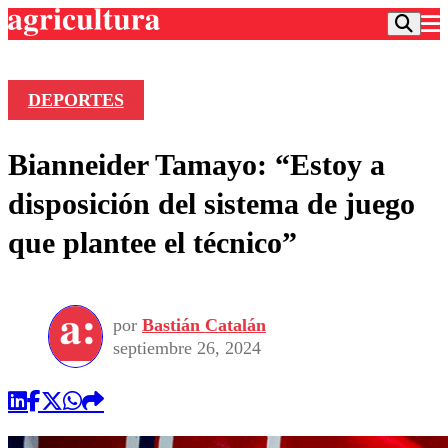
DEPORTES
Podcast
Bianneider Tamayo: “Estoy a
Frecuencias
Agricultura TV
disposición del sistema de juego
Deportes
que plantee el técnico”
Entretención
Colo Colo
Noticias
Motor
Vida Social
Otros Deportes
Dato Practico
Publicaciones en medios
por
Bastián Catalán
Seleccion Chilena
Economía
Opinión
septiembre 26, 2024
Torneo Internacional
Internacional
Programas
Torneo Nacional
Nacional
Comercial
Universidad Católica
Política
Universidad de Chile
Sustentabilidad