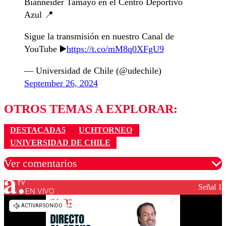
Bianneider Tamayo en el Centro Deportivo
Azul 📍
Sigue la transmisión en nuestro Canal de
YouTube ▶️
https://t.co/mM8q0XFgU9
— Universidad de Chile (@udechile)
September 26, 2024
OTROS TEMAS A EXPLORAR:
DESTACADA5
UCHTORNEO
UNIVERSIDAD DE CHILE
Ver comentarios
Señal 1
EN VIVO
Los comentarios son moderados para garantizar un
diálogo respetuoso.
Nombre