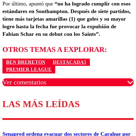
Por último, apuntó que
“no ha logrado cumplir con esos
estándares en Southampton. Después de siete partidos,
tiene más tarjetas amarillas (1) que goles y su mayor
logro hasta la fecha fue provocar la expulsión de
Fabian Schar en su debut con los Saints”.
OTROS TEMAS A EXPLORAR:
BEN BRERETON
DESTACADA5
PREMIER LEAGUE
Ver comentarios
LAS MÁS LEÍDAS
Los comentarios son moderados para garantizar un
diálogo respetuoso.
Nombre
Senapred ordena evacuar dos sectores de Carahue por
Correo