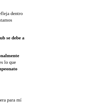
Temprana
Preventiva en
tres comunas
efleja dentro
estamos
lub se debe a
onalmente
es lo que
mpeonato
iera para mí