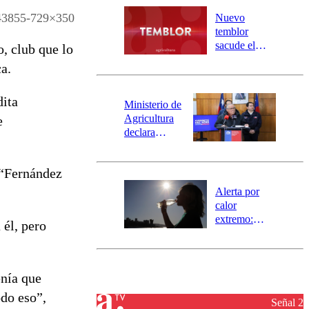
río Damas:
043855-729×350
Nuevo
activa
temblor
mensajería
sacude el
, club que lo
SAE
norte del país:
a.
revisa la
magnitud y el
dita
epicentro
Ministerio de
Agricultura
e
declara
emergencia
agrícola para
 “Fernández
la región de
Ñuble
Alerta por
calor
extremo:
 él, pero
Senapred
activa Alerta
Temprana
Preventiva en
enía que
tres comunas
odo eso”,
Señal 2