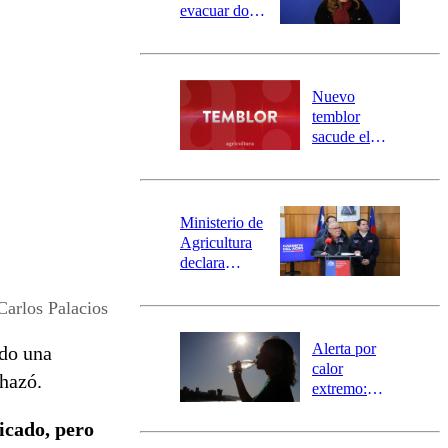
evacuar dos
sectores de
Carahue por
desborde del
río Damas:
Nuevo
activa
temblor
mensajería
sacude el
SAE
norte del país:
revisa la
magnitud y el
epicentro
Ministerio de
Agricultura
declara
emergencia
agrícola para
Carlos Palacios
la región de
Ñuble
Alerta por
ndo una
calor
chazó.
extremo:
Senapred
licado, pero
activa Alerta