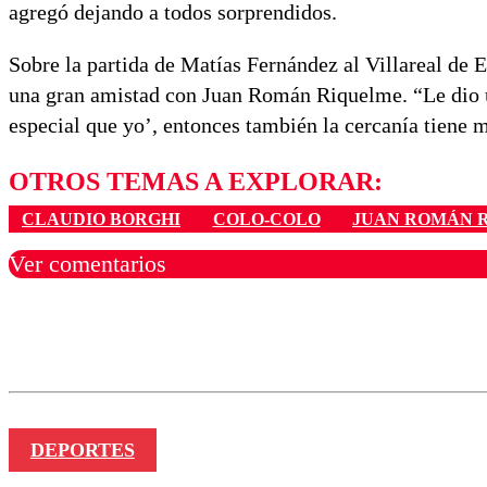
agregó dejando a todos sorprendidos.
Sobre la partida de Matías Fernández al Villareal de 
una gran amistad con Juan Román Riquelme. “Le dio u
especial que yo’, entonces también la cercanía tiene 
OTROS TEMAS A EXPLORAR:
CLAUDIO BORGHI
COLO-COLO
JUAN ROMÁN 
Ver comentarios
Los comentarios son moder
Nombre
DEPORTES