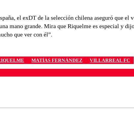
España, el exDT de la selección chilena aseguró que el 
na mano grande. Mira que Riquelme es especial y dijo
mucho que ver con él”.
RIQUELME
MATÍAS FERNÁNDEZ
VILLARREAL FC
ados para garantizar un diálogo respetuoso.
Correo