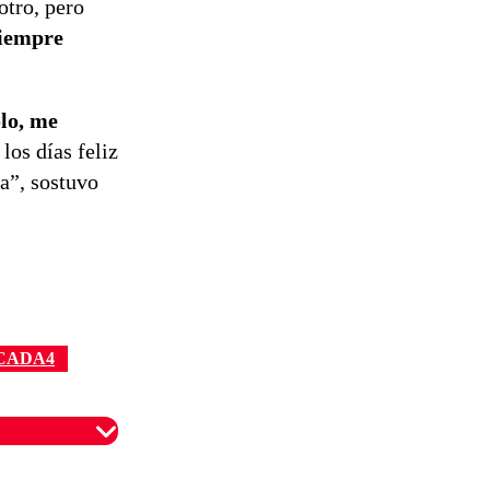
otro, pero
siempre
lo, me
los días feliz
a”, sostuvo
CADA4