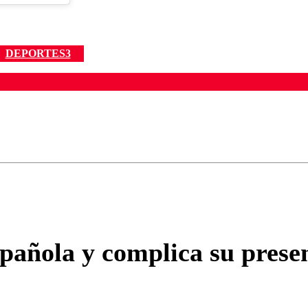
DEPORTES3
ados para garantizar un diálogo respetuoso.
Correo
Enviar c
añola y complica su presen