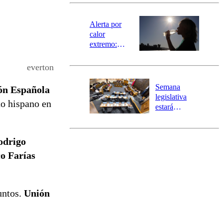
revisa la
magnitud y el
epicentro
Alerta por
calor
extremo:
Senapred
activa Alerta
everton
Temprana
Preventiva en
Semana
ión Española
tres comunas
legislativa
to hispano en
estará
marcada por
el fin de la
tramitación
odrigo
del proyecto
o Farías
de
reconstrucción
untos.
Unión