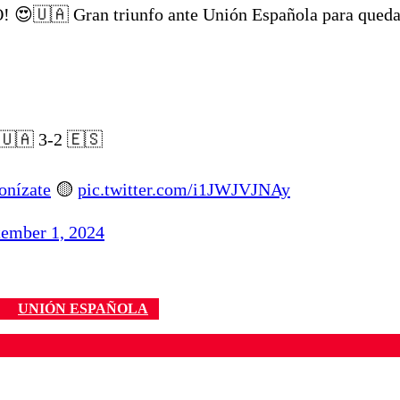
🇺🇦 Gran triunfo ante Unión Española para queda
🇺🇦 3-2 🇪🇸
onízate
🟡
pic.twitter.com/i1JWJVJNAy
tember 1, 2024
UNIÓN ESPAÑOLA