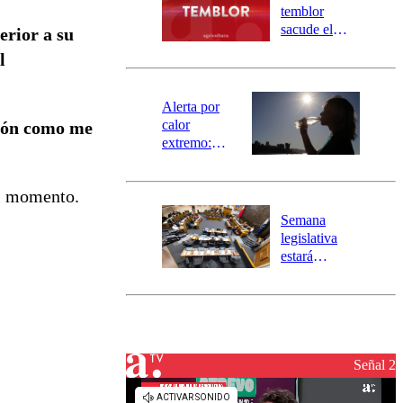
activa
temblor
mensajería
sacude el
erior a su
SAE
norte del país:
l
revisa la
magnitud y el
epicentro
Alerta por
calor
ción como me
extremo:
Senapred
activa Alerta
il momento.
Temprana
Preventiva en
Semana
tres comunas
legislativa
estará
marcada por
el fin de la
tramitación
del proyecto
de
reconstrucción
Señal 2