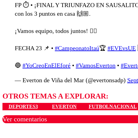
FP ⏱️ • ¡FINAL Y TRIUNFAZO EN SAUSALITO! 
con los 3 puntos en casa 🙌🏼.
¡Vamos equipo, todos juntos! ❤️‍🔥
FECHA 23 📌 •
#CampeonatoItaú
🏆
#EVEvsUE
🔵
#YoCreoEnElEforé
•
#VamosEverton
•
#Evert
— Everton de Viña del Mar (@evertonsadp)
Sep
OTROS TEMAS A EXPLORAR:
DEPORTES3
EVERTON
FUTBOLNACIONAL
Ver comentarios