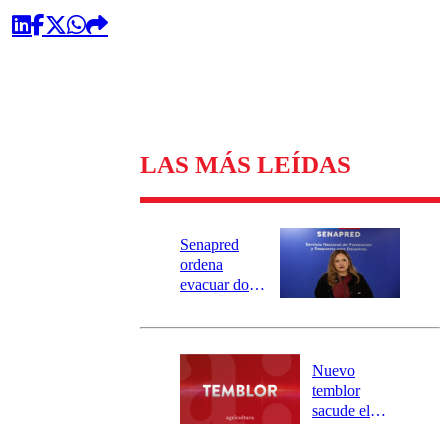
LAS MÁS LEÍDAS
Senapred
ordena
evacuar dos
sectores de
Carahue por
desborde del
río Damas:
Nuevo
activa
temblor
mensajería
sacude el
SAE
norte del país: