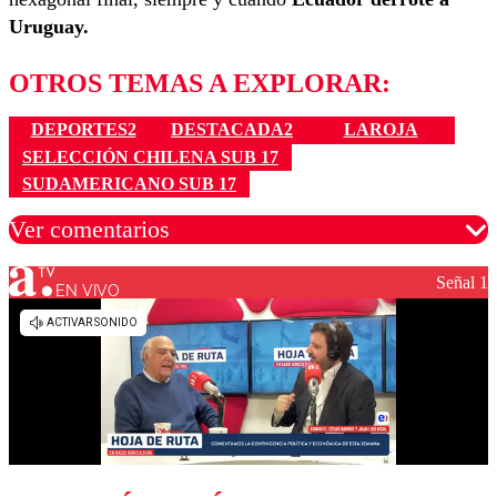
Uruguay.
OTROS TEMAS A EXPLORAR:
DEPORTES2
DESTACADA2
LAROJA
SELECCIÓN CHILENA SUB 17
SUDAMERICANO SUB 17
Ver comentarios
Señal 1
EN VIVO
Los comentarios son moderados para garantizar un
diálogo respetuoso.
Nombre
Correo