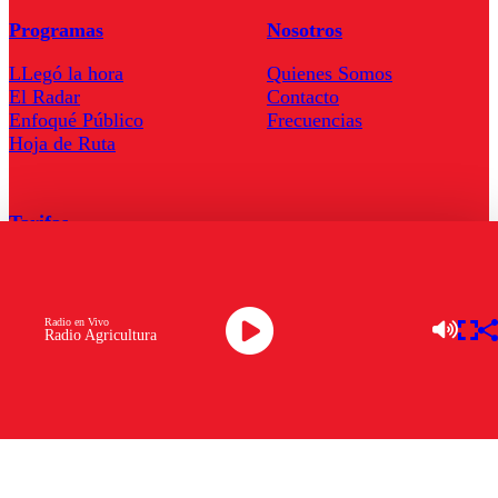
Programas
Nosotros
LLegó la hora
Quienes Somos
El Radar
Contacto
Enfoqué Público
Frecuencias
Hoja de Ruta
Tarifas
Comercial
Tarifas Servel Radio
Radio en Vivo
Radio Agricultura
Radio en Vivo
TV en Vivo
Descarga la APP