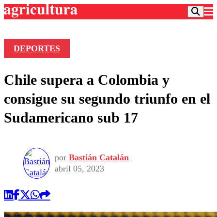
DEPORTES
Podcast
Chile supera a Colombia y
Frecuencias
Agricultura TV
consigue su segundo triunfo en el
Deportes
Sudamericano sub 17
Entretención
Colo Colo
Noticias
Motor
Vida Social
Otros Deportes
Dato Practico
Publicaciones en medios
por
Bastián Catalán
Seleccion Chilena
Economía
Opinión
abril 05, 2023
Torneo Internacional
Internacional
Programas
Torneo Nacional
Nacional
Comercial
Universidad Católica
Política
Universidad de Chile
Sustentabilidad