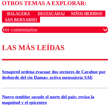
OTROS TEMAS A EXPLORAR:
BALACERA
DESTACADA2
NIÑOS HERIDOS
SAN BERNARDO
Ver comentarios
LAS MÁS LEÍDAS
Los comentarios son moderados para garantizar un
diálogo respetuoso.
Nombre
Senapred ordena evacuar dos sectores de Carahue por
Correo
desborde del río Damas: activa mensajería SAE
Nuevo temblor sacude el norte del país: revisa la
magnitud y el epicentro
Enviar comentario