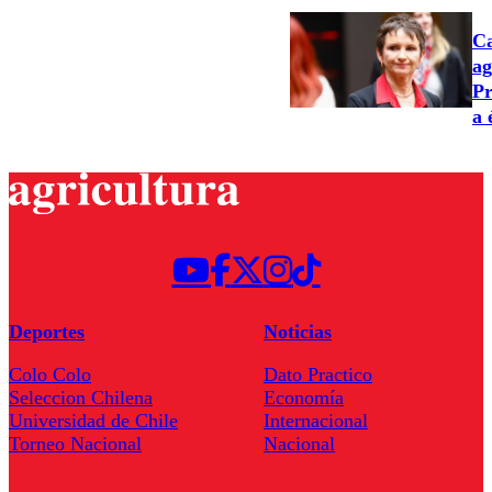
Ca
ag
Pr
a 
Deportes
Noticias
Colo Colo
Dato Practico
Seleccion Chilena
Economía
Universidad de Chile
Internacional
Torneo Nacional
Nacional