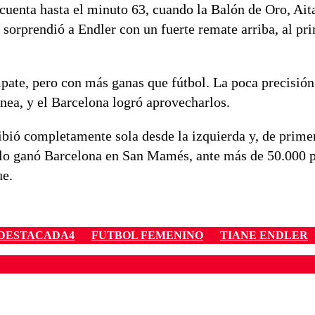
la cuenta hasta el minuto 63, cuando la Balón de Oro, A
y sorprendió a Endler con un fuerte remate arriba, al pr
mpate, pero con más ganas que fútbol. La poca precisión
ínea, y el Barcelona logró aprovecharlos.
ibió completamente sola desde la izquierda y, de primer
-0 lo ganó Barcelona en San Mamés, ante más de 50.000 p
e.
DESTACADA4
FUTBOL FEMENINO
TIANE ENDLER
ados para garantizar un diálogo respetuoso.