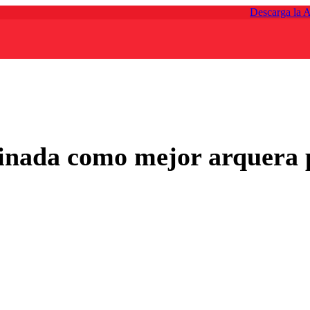
Descarga la 
inada como mejor arquera p