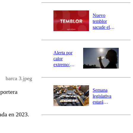
Carahue por
desborde del
río Damas:
Nuevo
activa
temblor
mensajería
sacude el
SAE
norte del país:
revisa la
magnitud y el
epicentro
Alerta por
calor
extremo:
Senapred
activa Alerta
barca 3.jpeg
Temprana
Preventiva en
Semana
portera
tres comunas
legislativa
estará
marcada por
zada en 2023.
el fin de la
tramitación
del proyecto
de