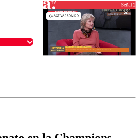
reconstrucción
Señal 2
omentario
eonato en la Champions