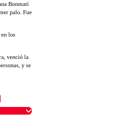
itana Bonmatí
reconstrucción
imer palo. Fue
 en los
a, venció la
ersonas, y se