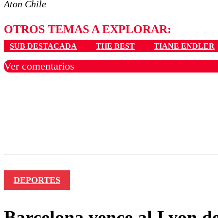
Aton Chile
OTROS TEMAS A EXPLORAR:
SUB DESTACADA
THE BEST
TIANE ENDLER
Ver comentarios
Los comentarios son moder
Nombre
DEPORTES
Barcelona vence al Lyon d