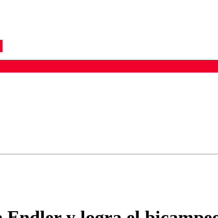
ados para garantizar un diálogo respetuoso.
Correo
Enviar c
e Endler y logra el bicamp