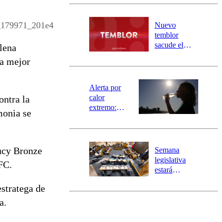
Carahue por
desborde del
río Damas:
179971_201e4
Nuevo
activa
temblor
mensajería
sacude el
ilena
SAE
norte del país:
la mejor
revisa la
magnitud y el
epicentro
Alerta por
calor
ontra la
extremo:
monia se
Senapred
activa Alerta
Temprana
Preventiva en
Lucy Bronze
Semana
tres comunas
legislativa
FC.
estará
marcada por
estratega de
el fin de la
tramitación
a.
del proyecto
de