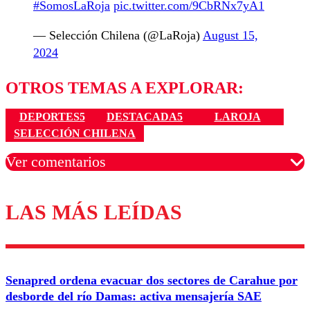
#SomosLaRoja
pic.twitter.com/9CbRNx7yA1
— Selección Chilena (@LaRoja)
August 15,
2024
OTROS TEMAS A EXPLORAR:
DEPORTES5
DESTACADA5
LAROJA
SELECCIÓN CHILENA
Ver comentarios
LAS MÁS LEÍDAS
Los comentarios son moderados para garantizar un
diálogo respetuoso.
Nombre
Senapred ordena evacuar dos sectores de Carahue por
Correo
desborde del río Damas: activa mensajería SAE