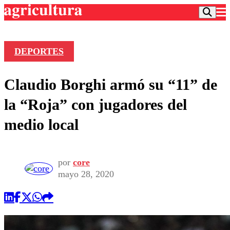
DEPORTES
Podcast
Claudio Borghi armó su “11” de
Frecuencias
Agricultura TV
la “Roja” con jugadores del
Deportes
medio local
Entretención
Colo Colo
Noticias
Motor
Vida Social
Otros Deportes
Dato Practico
por
core
Publicaciones en medios
Seleccion Chilena
Economía
mayo 28, 2020
Opinión
Torneo Internacional
Internacional
Programas
Torneo Nacional
Nacional
Comercial
Universidad Católica
Política
Universidad de Chile
Sustentabilidad