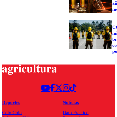
añ
me
C
mi
br
co
po
Deportes
Noticias
Colo Colo
Dato Practico