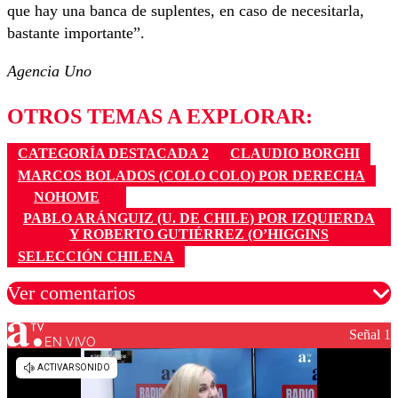
que hay una banca de suplentes, en caso de necesitarla,
bastante importante”.
Agencia Uno
OTROS TEMAS A EXPLORAR:
CATEGORÍA DESTACADA 2
CLAUDIO BORGHI
MARCOS BOLADOS (COLO COLO) POR DERECHA
NOHOME
PABLO ARÁNGUIZ (U. DE CHILE) POR IZQUIERDA
Y ROBERTO GUTIÉRREZ (O’HIGGINS
SELECCIÓN CHILENA
Ver comentarios
Señal 1
EN VIVO
Los comentarios son moderados para garantizar un
diálogo respetuoso.
Nombre