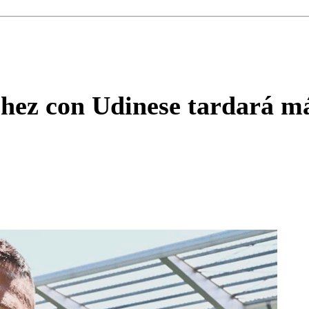
Correo
Enviar c
chez con Udinese tardará má