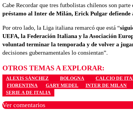
Cabe Recordar que tres futbolistas chilenos son parte d
préstamo al Inter de Milán, Erick Pulgar defiende 
Por otro lado, la Liga italiana remarcó que está “
sigui
UEFA, la Federación Italiana y la Asociación Euro
voluntad terminar la temporada y de volver a jugar
decisiones gubernamentales lo consientan”.
OTROS TEMAS A EXPLORAR:
ALEXIS SÁNCHEZ
BOLOGNA
CALCIO DE ITA
FIORENTINA
GARY MEDEL
INTER DE MILAN
SERIE A DE ITALIA
Ver comentarios
Los comentarios son moder