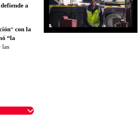
 defiende a
ción
“
con la
mó “la
 las