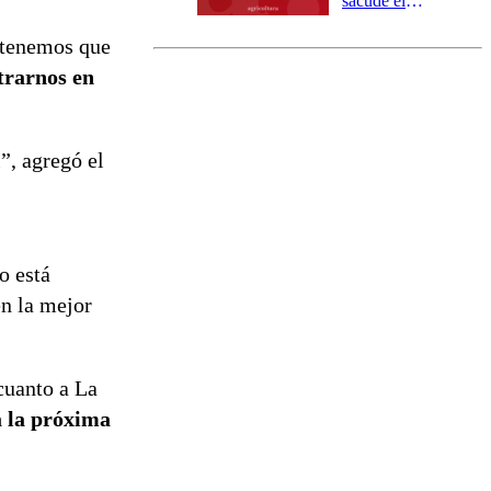
sacude el
norte del país:
, tenemos que
revisa la
magnitud y el
trarnos en
epicentro
l”, agregó el
ro está
en la mejor
cuanto a La
a la próxima