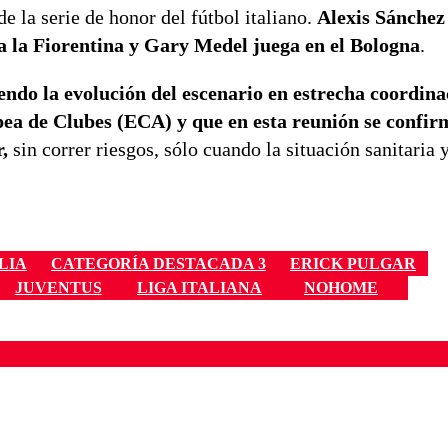
e la serie de honor del fútbol italiano.
Alexis Sánchez
a la Fiorentina y Gary Medel juega en el Bologna
.
endo la evolución del escenario en estrecha coordina
pea de Clubes (ECA) y que en esta reunión se confir
,
sin correr riesgos, sólo cuando la situación sanitaria y
LIA
CATEGORÍA DESTACADA 3
ERICK PULGAR
JUVENTUS
LIGA ITALIANA
NOHOME
ados para garantizar un diálogo respetuoso.