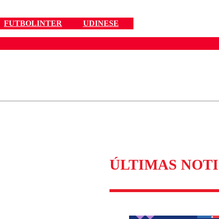
FUTBOLINTER
UDINESE
ados para garantizar un diálogo respetuoso.
Correo
Enviar c
ÚLTIMAS NOTI