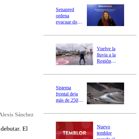
Senapred
ordena
evacuar dos
sectores de
Carahue por
desborde del
río Damas:
Vuelve la
activa
lluvia a la
mensajería
Región
SAE
Metropolitana:
este es el
pronóstico de
la DMC para
Sistema
este viernes
frontal deja
más de 250
damnificados
y 317
Alexis Sánchez
personas
aisladas entre
Nuevo
debutar. El
Valparaíso y
temblor
Los Ríos