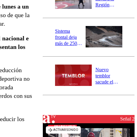
mensajería
Región
e lunes a un
SAE
Metropolitana:
so de que la
este es el
ar.
pronóstico de
la DMC para
Sistema
este viernes
frontal deja
l nacional e
más de 250
sentan los
damnificados
y 317
personas
aisladas entre
reducción
Nuevo
Valparaíso y
temblor
 deportiva no
Los Ríos
sacude el
porada
norte del país:
revisa la
erdos con sus
magnitud y el
epicentro
educir los
Señal 2