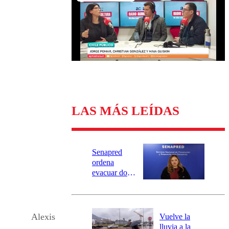
Universidad Católica
Política
Universidad de Chile
Sustentabilidad
LAS MÁS LEÍDAS
Senapred
ordena
evacuar dos
sectores de
Carahue por
desborde del
río Damas:
Alexis
Vuelve la
activa
lluvia a la