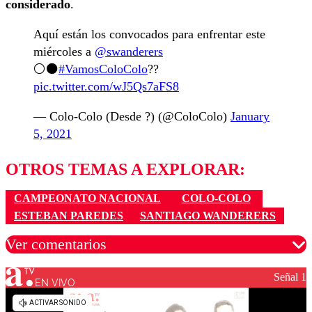
considerado
.
Aquí están los convocados para enfrentar este
miércoles a
@swanderers
⚪️⚫️
#VamosColoColo
??
pic.twitter.com/wJ5Qs7aFS8
— Colo-Colo (Desde ?) (@ColoColo)
January
5, 2021
OTROS TEMAS A EXPLORAR:
CAMPEONATO NACIONAL
COLO-COLO
ESTEBAN PAREDES
SANTIAGO WANDERERS
Ver comentarios
Señal 1
EN VIVO
Los comentarios son moderados para garantizar un
diálogo respetuoso.