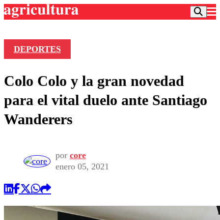
DEPORTES
Podcast
Colo Colo y la gran novedad
Frecuencias
Agricultura TV
para el vital duelo ante Santiago
Deportes
Wanderers
Entretención
Colo Colo
Noticias
Motor
Vida Social
Otros Deportes
Dato Practico
por
core
Publicaciones en medios
Seleccion Chilena
Economía
enero 05, 2021
Opinión
Torneo Internacional
Internacional
Programas
Torneo Nacional
Nacional
Comercial
Universidad Católica
Política
Universidad de Chile
Sustentabilidad