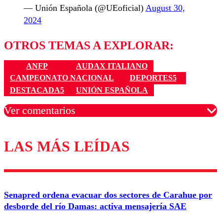
— Unión Española (@UEoficial)
August 30,
2024
OTROS TEMAS A EXPLORAR:
ANFP
AUDAX ITALIANO
CAMPEONATO NACIONAL
DEPORTES5
DESTACADA5
UNIÓN ESPAÑOLA
Ver comentarios
LAS MÁS LEÍDAS
Los comentarios son moderados para garantizar un
diálogo respetuoso.
Nombre
Senapred ordena evacuar dos sectores de Carahue por
Correo
desborde del río Damas: activa mensajería SAE