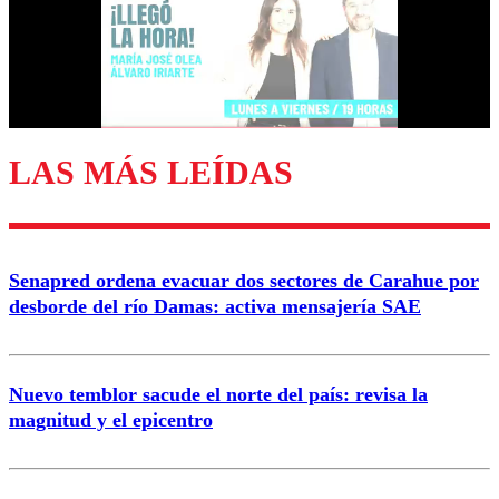
Nombre
Correo
LAS MÁS LEÍDAS
Enviar comentario
Senapred ordena evacuar dos sectores de Carahue por
desborde del río Damas: activa mensajería SAE
Nuevo temblor sacude el norte del país: revisa la
magnitud y el epicentro