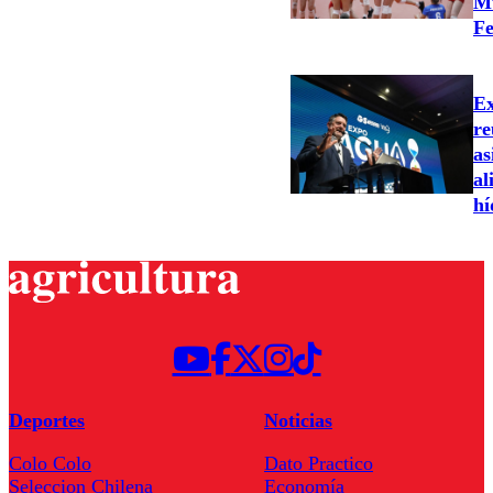
Mu
Fe
Ex
re
as
al
hí
Deportes
Noticias
Colo Colo
Dato Practico
Seleccion Chilena
Economía