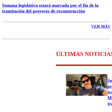
Semana legislativa estará marcada por el fin de la
tramitación del proyecto de reconstrucción
VER MÁS
ÚLTIMAS NOTICIA
Jo
pr
tr
Mo
tr