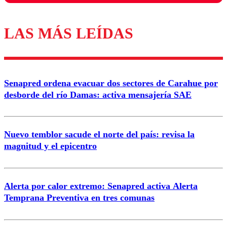
LAS MÁS LEÍDAS
Los comentarios son moderados para garantizar un
diálogo respetuoso.
Nombre
Senapred ordena evacuar dos sectores de Carahue por
Correo
desborde del río Damas: activa mensajería SAE
Nuevo temblor sacude el norte del país: revisa la
magnitud y el epicentro
Enviar comentario
Alerta por calor extremo: Senapred activa Alerta
Temprana Preventiva en tres comunas