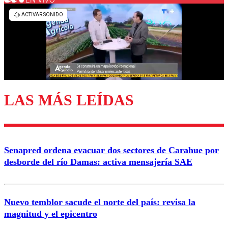
EN VIVO
Los comentarios son moderados para garantizar un
diálogo respetuoso.
Nombre
Correo
LAS MÁS LEÍDAS
Enviar comentario
Senapred ordena evacuar dos sectores de Carahue por
desborde del río Damas: activa mensajería SAE
Nuevo temblor sacude el norte del país: revisa la
magnitud y el epicentro