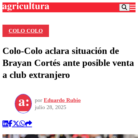
COLO COLO
Podcast
Colo-Colo aclara situación de
Frecuencias
Agricultura TV
Brayan Cortés ante posible venta
Deportes
a club extranjero
Entretención
Colo Colo
Noticias
Motor
Vida Social
Otros Deportes
Dato Practico
Publicaciones en medios
por
Eduardo Rubio
Seleccion Chilena
Economía
Opinión
julio 28, 2025
Torneo Internacional
Internacional
Programas
Torneo Nacional
Nacional
Comercial
Universidad Católica
Política
Universidad de Chile
Sustentabilidad