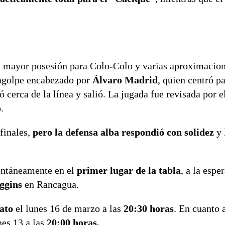
n mayor posesión para Colo-Colo y varias aproximacion
tragolpe encabezado por
Álvaro Madrid
, quien centró p
ó cerca de la línea y salió. La jugada fue revisada por 
.
finales,
pero la defensa alba respondió con solidez
y 
entáneamente en el
primer lugar de la tabla
, a la espe
ggins
en Rancagua.
ato
el lunes 16 de marzo a las
20:30 horas
. En cuanto
nes 13 a las
20:00 horas.