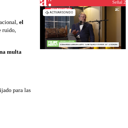
reconstrucción
Señal 2
acional,
el
 ruido,
una multa
ijado para las