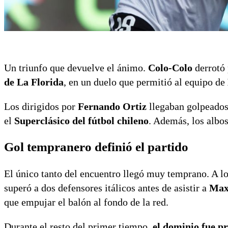
Un triunfo que devuelve el ánimo.
Colo-Colo
derrotó
de La Florida
, en un duelo que permitió al equipo de
Los dirigidos por
Fernando Ortiz
llegaban golpeados
el
Superclásico del fútbol chileno
. Además, los albo
Gol tempranero definió el partido
El único tanto del encuentro llegó muy temprano. A l
superó a dos defensores itálicos antes de asistir a
Max
que empujar el balón al fondo de la red.
Durante el resto del primer tiempo,
el dominio fue p