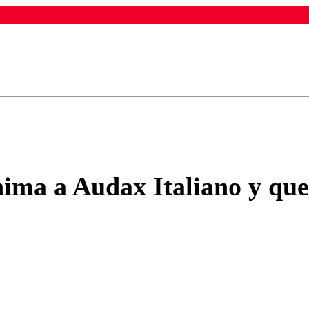
ados para garantizar un diálogo respetuoso.
Correo
Enviar c
ínima a Audax Italiano y q