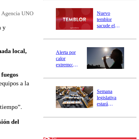
desborde del
río Damas:
Agencia UNO
Nuevo
activa
temblor
mensajería
sacude el
a y
SAE
norte del país:
revisa la
magnitud y el
ada local,
epicentro
Alerta por
calor
extremo:
Senapred
 fuegos
activa Alerta
equipos a la
Temprana
Preventiva en
Semana
tres comunas
legislativa
estará
 tiempo”.
marcada por
el fin de la
sión del
tramitación
del proyecto
de