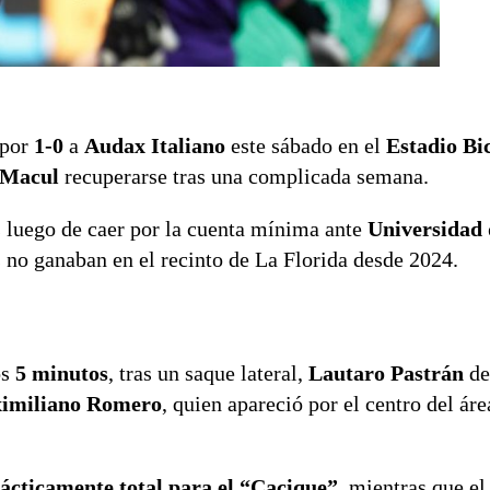
 por
1-0
a
Audax Italiano
este sábado en el
Estadio Bi
Macul
recuperarse tras una complicada semana.
 luego de caer por la cuenta mínima ante
Universidad 
s no ganaban en el recinto de La Florida desde 2024.
os
5 minutos
, tras un saque lateral,
Lautaro Pastrán
de
imiliano Romero
, quien apareció por el centro del áre
rácticamente total para el “Cacique”
, mientras que el