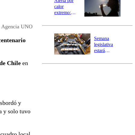
Alerta por
calor
extremo:
Senapred
activa Alerta
Agencia UNO
Temprana
Preventiva en
Semana
centenario
tres comunas
legislativa
estará
marcada por
de Chile
en
el fin de la
tramitación
del proyecto
de
reconstrucción
sbordó y
a y solo tuvo
 cuadro local