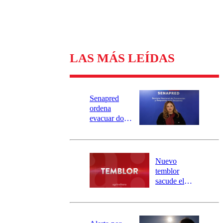
LAS MÁS LEÍDAS
Senapred
ordena
evacuar dos
sectores de
Carahue por
desborde del
río Damas:
Nuevo
activa
temblor
mensajería
sacude el
SAE
norte del país:
revisa la
magnitud y el
epicentro