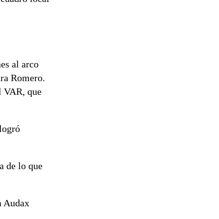
es al arco
ara Romero.
el VAR, que
logró
ra de lo que
 a Audax