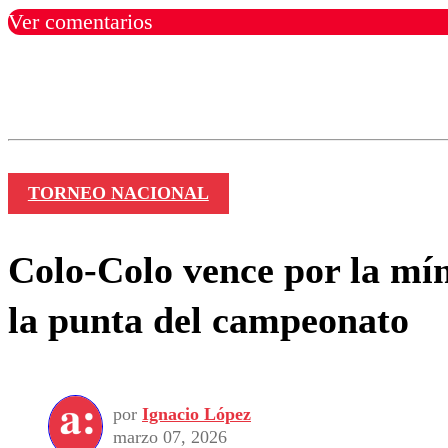
Ver comentarios
Los comentarios son moder
Nombre
TORNEO NACIONAL
Colo-Colo vence por la m
la punta del campeonato
por
Ignacio López
marzo 07, 2026