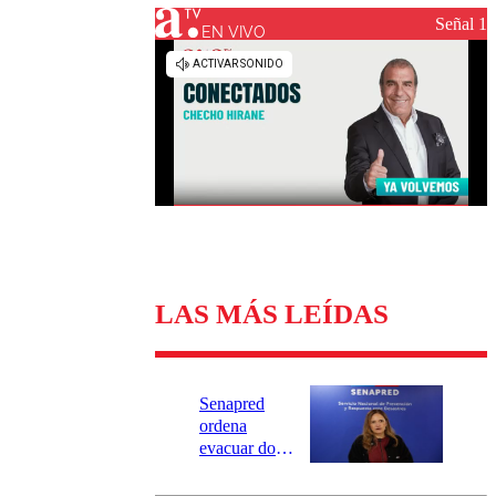
Universidad Católica
Política
Señal 1
Universidad de Chile
Sustentabilidad
EN VIVO
LAS MÁS LEÍDAS
Senapred
ordena
evacuar dos
sectores de
Carahue por