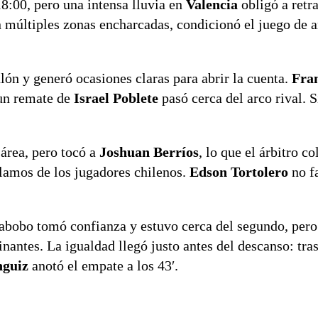
8:00, pero una intensa lluvia en
Valencia
obligó a retra
on múltiples zonas encharcadas, condicionó el juego de
ón y generó ocasiones claras para abrir la cuenta.
Fra
 un remate de
Israel Poblete
pasó cerca del arco rival. 
 área, pero tocó a
Joshuan Berríos
, lo que el árbitro 
lamos de los jugadores chilenos.
Edson Tortolero
no fa
abobo tomó confianza y estuvo cerca del segundo, pero
antes. La igualdad llegó justo antes del descanso: tras
nguiz
anotó el empate a los 43′.