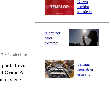
río Damas:
Nuevo
activa
temblor
mensajería
sacude el
SAE
norte del país:
revisa la
magnitud y el
epicentro
Alerta por
calor
extremo:
Senapred
activa Alerta
X / @udechile
Temprana
Preventiva en
Semana
 por la lluvia
tres comunas
legislativa
del Grupo A
estará
anto, sigue
marcada por
el fin de la
tramitación
del proyecto
de
reconstrucción