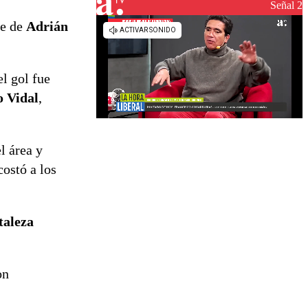
reconstrucción
Señal 2
te de
Adrián
el gol fue
o Vidal
,
l área y
costó a los
taleza
on