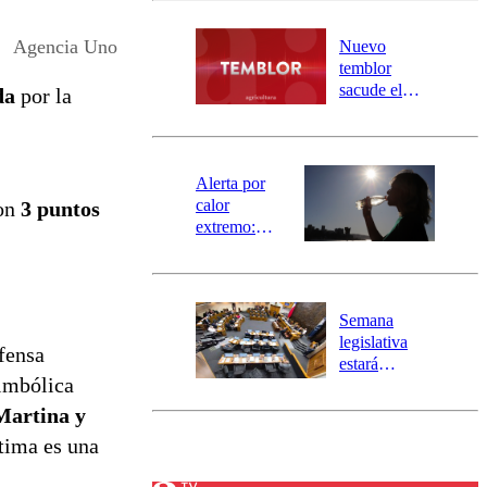
desborde del
río Damas:
Agencia Uno
Nuevo
activa
temblor
mensajería
sacude el
da
por la
SAE
norte del país:
revisa la
magnitud y el
epicentro
Alerta por
calor
con
3 puntos
extremo:
Senapred
activa Alerta
Temprana
Preventiva en
Semana
tres comunas
legislativa
fensa
estará
simbólica
marcada por
el fin de la
Martina y
tramitación
ltima es una
del proyecto
de