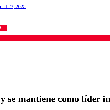
pril 23, 2025
S
ados para garantizar un diálogo respetuoso.
Correo
Enviar c
y se mantiene como líder in