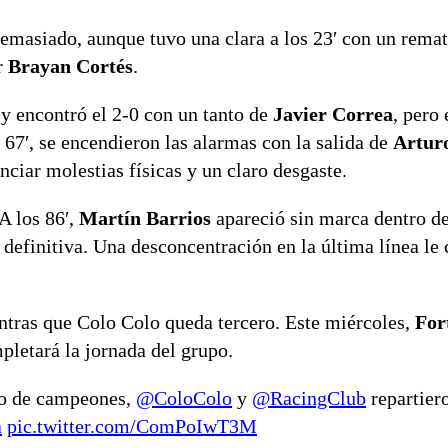
demasiado, aunque tuvo una clara a los 23′ con un rema
r
Brayan Cortés
.
y encontró el 2-0 con un tanto de
Javier Correa
, pero 
 67′, se encendieron las alarmas con la salida de
Artur
nciar molestias físicas y un claro desgaste.
A los 86′,
Martín Barrios
apareció sin marca dentro de
 definitiva. Una desconcentración en la última línea le 
ntras que Colo Colo queda tercero. Este miércoles,
For
letará la jornada del grupo.
lo de campeones,
@ColoColo
y
@RacingClub
repartier
a
pic.twitter.com/ComPoIwT3M