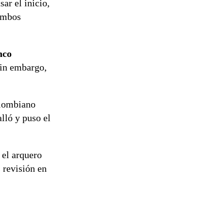
sar el inicio,
 ambos
nco
Sin embargo,
colombiano
lló y puso el
 el arquero
 revisión en