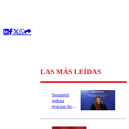
LAS MÁS LEÍDAS
Senapred
ordena
evacuar dos
sectores de
Carahue por
desborde del