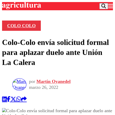
COLO COLO
Podcast
Colo-Colo envía solicitud formal
Frecuencias
Agricultura TV
para aplazar duelo ante Unión
Deportes
La Calera
Entretención
Colo Colo
Noticias
Motor
Vida Social
Otros Deportes
Dato Practico
por
Martin Oyanedel
Publicaciones en medios
Seleccion Chilena
Economía
marzo 26, 2022
Opinión
Torneo Internacional
Internacional
Programas
Torneo Nacional
Nacional
Comercial
Universidad Católica
Política
Universidad de Chile
Sustentabilidad