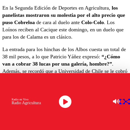
En la Segunda Edición de Deportes en Agricultura,
los
panelistas mostraron su molestia por el alto precio que
puso Cobreloa
de cara al duelo ante
Colo-Colo
. Los
Loínos reciben al Cacique este domingo, en un duelo que
para los de Calama es un clásico.
La entrada para los hinchas de los Albos cuesta un total de
38 mil pesos, a lo que Patricio Yáñez expresó:
“¿Cómo
van a cobrar 38 lucas por una galería, hombre?”
.
Además, se recordó que a Universidad de Chile se le cobró
un valor de 40 mil de la divisa nacional.
En esta línea, Cristián Caamaño indicó que “es un tema
que lo padecen la U y Colo-Colo, y eso es simplemente
Radio en Vivo
Radio Agricultura
por abuso. El año pasado, el Cacique fue a una Copa Chile
y no pasó nada.
Había más hinchas de los Albos que los
1500 de ahora y no pasó absolutamente nada”
.