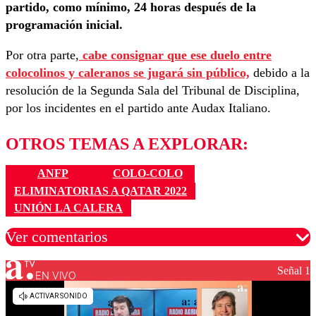
partido, como mínimo, 24 horas después de la
programación inicial.
Por otra parte,
cabe consignar que ese duelo entre
colocolinos y caleranos se jugará sin público,
debido a la
resolución de la Segunda Sala del Tribunal de Disciplina,
por los incidentes en el partido ante Audax Italiano.
OTROS TEMAS A EXPLORAR:
ANFP
COLO-COLO
ELIMINATORIAS A QATAR 2022
UNIÓN LA CALERA
Ver comentarios
Señal 1
EN VIVO
Los comentarios son moderados para garantizar un
diálogo respetuoso.