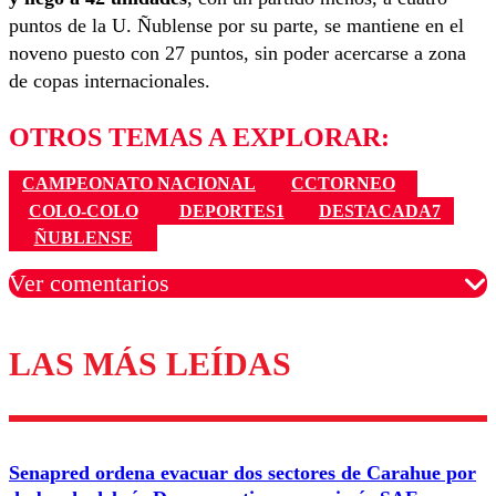
puntos de la U. Ñublense por su parte, se mantiene en el
noveno puesto con 27 puntos, sin poder acercarse a zona
de copas internacionales.
OTROS TEMAS A EXPLORAR:
CAMPEONATO NACIONAL
CCTORNEO
COLO-COLO
DEPORTES1
DESTACADA7
ÑUBLENSE
Ver comentarios
LAS MÁS LEÍDAS
Los comentarios son moderados para garantizar un
diálogo respetuoso.
Nombre
Senapred ordena evacuar dos sectores de Carahue por
Correo