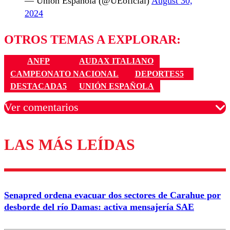
— Unión Española (@UEoficial)
August 30,
2024
OTROS TEMAS A EXPLORAR:
ANFP
AUDAX ITALIANO
CAMPEONATO NACIONAL
DEPORTES5
DESTACADA5
UNIÓN ESPAÑOLA
Ver comentarios
LAS MÁS LEÍDAS
Los comentarios son moderados para garantizar un
diálogo respetuoso.
Nombre
Senapred ordena evacuar dos sectores de Carahue por
Correo
desborde del río Damas: activa mensajería SAE