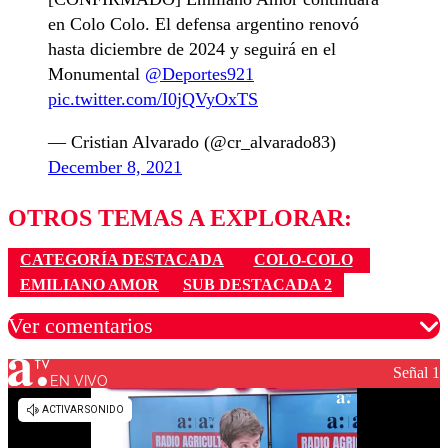
en Colo Colo. El defensa argentino renovó
hasta diciembre de 2024 y seguirá en el
Monumental
@Deportes921
pic.twitter.com/I0jQVyOxTS
— Cristian Alvarado (@cr_alvarado83)
December 8, 2021
OTROS TEMAS A EXPLORAR:
CATEGORÍA DESTACADA
COLO-COLO
EMILIANO AMOR
SUB DESTACADA 2
Ver comentarios
Señal 1
EN VIVO
Los comentarios son moderados para garantizar un
diálogo respetuoso.
Nombre