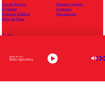
LLegó la hora
Quienes Somos
El Radar
Contacto
Enfoqué Público
Frecuencias
Hoja de Ruta
Tarifas
Comercial
Tarifas Servel Radio
Radio en Vivo
Radio Agricultura
Radio en Vivo
TV en Vivo
Descarga la APP