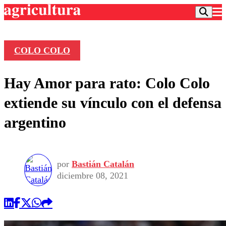
COLO COLO
Podcast
Hay Amor para rato: Colo Colo
Frecuencias
Agricultura TV
extiende su vínculo con el defensa
Deportes
argentino
Entretención
Colo Colo
Noticias
Motor
Vida Social
Otros Deportes
Dato Practico
Publicaciones en medios
por
Bastián Catalán
Seleccion Chilena
Economía
Opinión
diciembre 08, 2021
Torneo Internacional
Internacional
Programas
Torneo Nacional
Nacional
Comercial
Universidad Católica
Política
Universidad de Chile
Sustentabilidad