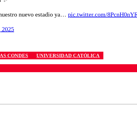
e nuestro nuevo estadio ya…
pic.twitter.com/8PcnH0nY
, 2025
AS CONDES
UNIVERSIDAD CATÓLICA
ados para garantizar un diálogo respetuoso.
Correo
Enviar c