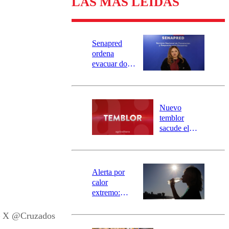
LAS MÁS LEÍDAS
Senapred
ordena
evacuar dos
sectores de
Carahue por
desborde del
río Damas:
Nuevo
activa
temblor
mensajería
sacude el
SAE
norte del país:
revisa la
magnitud y el
epicentro
Alerta por
calor
extremo:
Senapred
activa Alerta
– X @Cruzados
Temprana