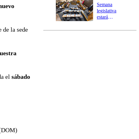
Preventiva en
Semana
 nuevo
tres comunas
legislativa
estará
marcada por
e de la sede
el fin de la
tramitación
del proyecto
de
nuestra
reconstrucción
da el
sábado
s (DOM)