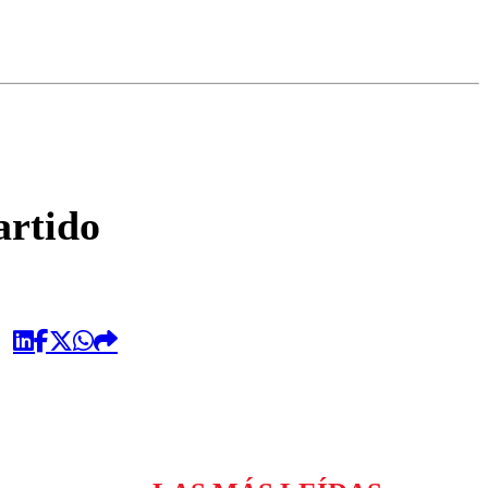
omentario
artido