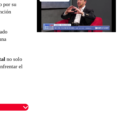
o por su
ención
tado
una
tal
no solo
nfrentar el