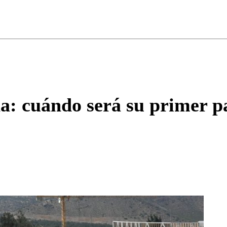
ados para garantizar un diálogo respetuoso.
Correo
Enviar c
a: cuándo será su primer p