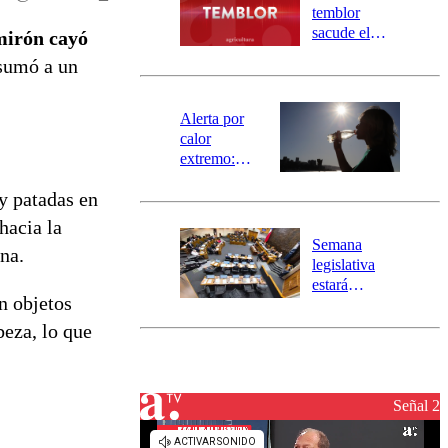
activa
temblor
mensajería
sacude el
mirón cayó
SAE
norte del país:
 sumó a un
revisa la
magnitud y el
epicentro
Alerta por
calor
extremo:
Senapred
y patadas en
activa Alerta
Temprana
hacia la
Preventiva en
Semana
na.
tres comunas
legislativa
estará
n objetos
marcada por
el fin de la
beza, lo que
tramitación
del proyecto
de
reconstrucción
Señal 2