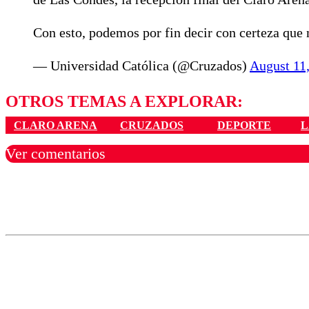
Con esto, podemos por fin decir con certeza qu
— Universidad Católica (@Cruzados)
August 11
OTROS TEMAS A EXPLORAR:
CLARO ARENA
CRUZADOS
DEPORTE
L
Ver comentarios
Los comentarios son moder
Nombre