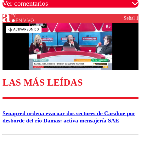
Ver comentarios
Señal 1
EN VIVO
Los comentarios son moderados para garantizar un
diálogo respetuoso.
Nombre
Correo
LAS MÁS LEÍDAS
Enviar comentario
Senapred ordena evacuar dos sectores de Carahue por
desborde del río Damas: activa mensajería SAE