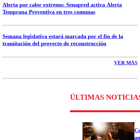
Alerta por calor extremo: Senapred activa Alerta
Temprana Preventiva en tres comunas
Semana legislativa estará marcada por el fin de la
tramitación del proyecto de reconstrucción
VER MÁS
ÚLTIMAS NOTICIA
Co
an