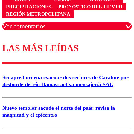
PRECIPITACIONES
PRONÓSTICO DEL TIEMPO
REGIÓN METROPOLITANA
Ver comentarios
LAS MÁS LEÍDAS
Los comentarios son moderados para garantizar un
diálogo respetuoso.
Nombre
Senapred ordena evacuar dos sectores de Carahue por
Correo
desborde del río Damas: activa mensajería SAE
Nuevo temblor sacude el norte del país: revisa la
magnitud y el epicentro
Enviar comentario