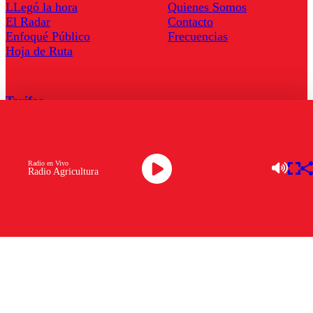
LLegó la hora
Quienes Somos
El Radar
Contacto
Enfoqué Público
Frecuencias
Hoja de Ruta
Tarifas
Comercial
Tarifas Servel Radio
Radio en Vivo
Radio Agricultura
Radio en Vivo
TV en Vivo
Descarga la APP