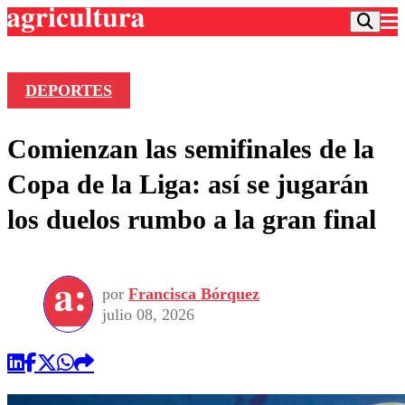
DEPORTES
Podcast
Comienzan las semifinales de la
Frecuencias
Agricultura TV
Copa de la Liga: así se jugarán
Deportes
los duelos rumbo a la gran final
Entretención
Colo Colo
Noticias
Motor
Vida Social
Otros Deportes
Dato Practico
Publicaciones en medios
por
Francisca Bórquez
Seleccion Chilena
Economía
Opinión
julio 08, 2026
Torneo Internacional
Internacional
Programas
Torneo Nacional
Nacional
Comercial
Universidad Católica
Política
Universidad de Chile
Sustentabilidad