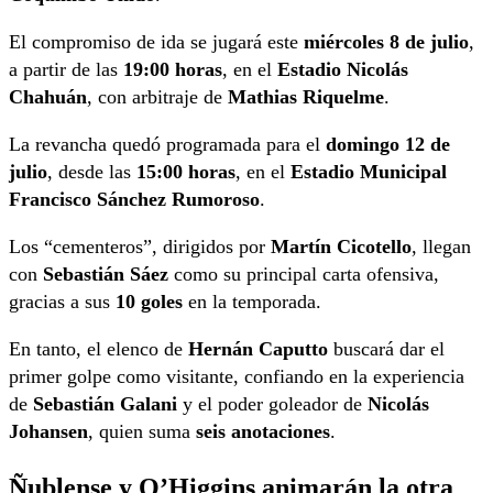
El compromiso de ida se jugará este
miércoles 8 de julio
,
a partir de las
19:00 horas
, en el
Estadio Nicolás
Chahuán
, con arbitraje de
Mathias Riquelme
.
La revancha quedó programada para el
domingo 12 de
julio
, desde las
15:00 horas
, en el
Estadio Municipal
Francisco Sánchez Rumoroso
.
Los “cementeros”, dirigidos por
Martín Cicotello
, llegan
con
Sebastián Sáez
como su principal carta ofensiva,
gracias a sus
10 goles
en la temporada.
En tanto, el elenco de
Hernán Caputto
buscará dar el
primer golpe como visitante, confiando en la experiencia
de
Sebastián Galani
y el poder goleador de
Nicolás
Johansen
, quien suma
seis anotaciones
.
Ñublense y O’Higgins animarán la otra