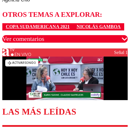
OTROS TEMAS A EXPLORAR:
COPA SUDAMERICANA 2021
NICOLÁS GAMBOA
Ver comentarios
Señal 1
EN VIVO
Los comentarios son moderados para garantizar un
diálogo respetuoso.
Nombre
Correo
LAS MÁS LEÍDAS
Enviar comentario