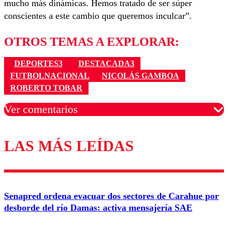
mucho más dinámicas. Hemos tratado de ser súper
conscientes a este cambio que queremos inculcar”.
OTROS TEMAS A EXPLORAR:
DEPORTES3
DESTACADA3
FUTBOLNACIONAL
NICOLÁS GAMBOA
ROBERTO TOBAR
Ver comentarios
LAS MÁS LEÍDAS
Los comentarios son moderados para garantizar un
diálogo respetuoso.
Nombre
Senapred ordena evacuar dos sectores de Carahue por
Correo
desborde del río Damas: activa mensajería SAE