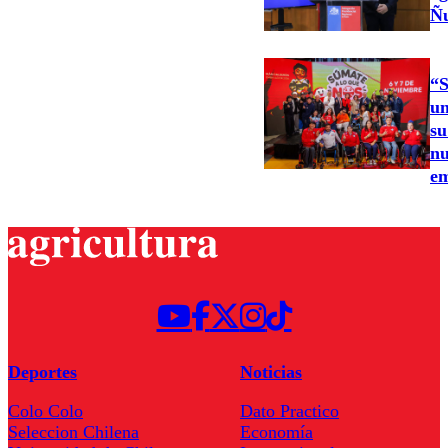
Ñ
“S
un
su
nu
e
Deportes
Noticias
Colo Colo
Dato Practico
Seleccion Chilena
Economía