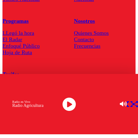
Programas
Nosotros
LLegó la hora
Quienes Somos
El Radar
Contacto
Enfoqué Público
Frecuencias
Hoja de Ruta
Tarifas
Comercial
Tarifas Servel Radio
Radio en Vivo
Radio Agricultura
Radio en Vivo
TV en Vivo
Descarga la APP