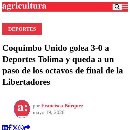
DEPORTES
Podcast
Coquimbo Unido golea 3-0 a
Frecuencias
Agricultura TV
Deportes Tolima y queda a un
Deportes
paso de los octavos de final de la
Entretención
Colo Colo
Noticias
Libertadores
Motor
Vida Social
Otros Deportes
Dato Practico
Publicaciones en medios
Seleccion Chilena
Economía
Opinión
Torneo Internacional
Internacional
por
Francisca Bórquez
Programas
Torneo Nacional
Nacional
mayo 19, 2026
Comercial
Universidad Católica
Política
Universidad de Chile
Sustentabilidad