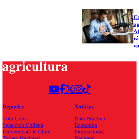
Co
qu
AC
rá
vi
Deportes
Noticias
Colo Colo
Dato Practico
Seleccion Chilena
Economía
Universidad de Chile
Internacional
Torneo Nacional
Nacional