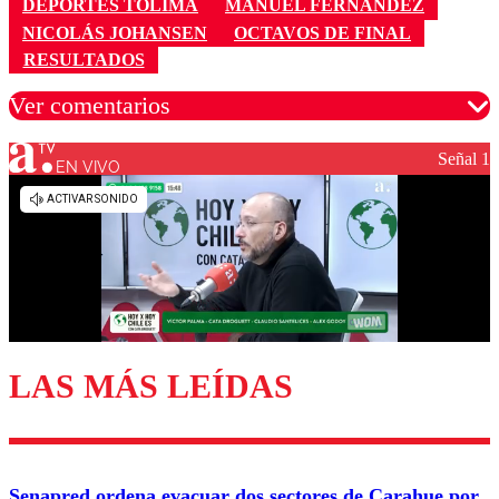
DEPORTES TOLIMA
MANUEL FERNÁNDEZ
NICOLÁS JOHANSEN
OCTAVOS DE FINAL
RESULTADOS
Ver comentarios
Señal 1
EN VIVO
Los comentarios son moderados para garantizar un
diálogo respetuoso.
Nombre
Correo
LAS MÁS LEÍDAS
Enviar comentario
Senapred ordena evacuar dos sectores de Carahue por